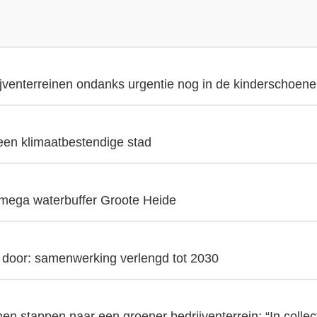
ijventerreinen ondanks urgentie nog in de kinderschoen
 een klimaatbestendige stad
 mega waterbuffer Groote Heide
t door: samenwerking verlengd tot 2030
en stappen naar een groener bedrijventerrein: “In collecti