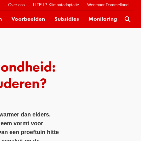
t
Over ons
LIFE-IP Klimaatadaptatie
Weerbaar Dommelland
n
Voorbeelden
Subsidies
Monitoring
Actueel
Kaarten
Klimaatverhalen
zondheid:
Kennisdossiers
Hulpmiddelen
uderen?
Voorbeelden
Subsidies
warmer dan elders.
Monitoring
bleem vormt voor
an een proeftuin hitte