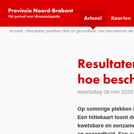
Visit
our
Actueel
Kaarten
social
media
Sla
Actueel
Resultaten proeftuin hitte en gezondheid: hoe beschermen w
pages:
links
over
Direct
Resultate
naar
het
hoe besc
menu
Direct
woensdag 06 mei 2020
naar
de
Op sommige plekken i
pagina
Een hittekaart toont 
inhoud
kwetsbare en eenzame 