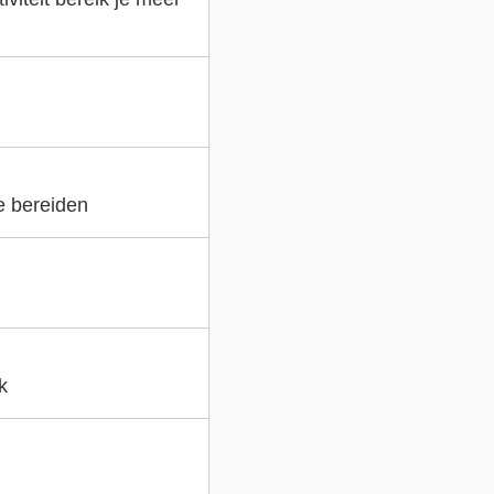
e bereiden
k