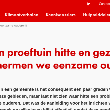
Contac
Klimaatverhalen
Kennisdossiers
Hulpmiddele
e eenzame ouderen?
n proeftuin hitte en ge
hermen we eenzame o
n een gemeente is het consequent een paar graden 
deze gebieden, maar laat niet zien waar hitte een pro
ouderen. Dat was de aanleiding voor het inrichten v