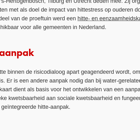
s-Hertogenbosch, Tilburg en Utrecht deden mee. Zij or
iten met als doel de impact van hittestress op ouderen do
deel van de proeftuin werd een
hitte- en eenzaamheidsk
chikbaar voor alle gemeenten in Nederland.
-aanpak
itte binnen de risicodialoog apart geagendeerd wordt, o
 is. Er is een andere aanpak nodig dan bij water-gerelate
aart dient als basis voor het ontwikkelen van een aanpak
eke kwetsbaarheid aan sociale kwetsbaarheid en fungeer
geïntegreerde hitte-aanpak.