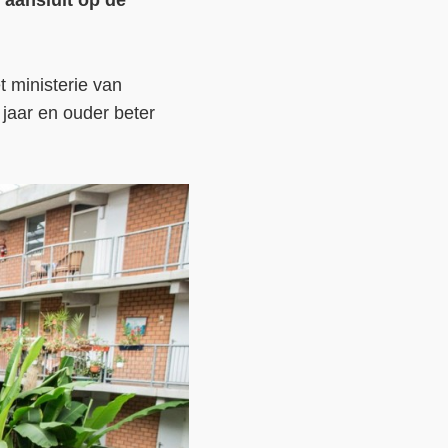
 aansluit op de
Contact
Over ons
t ministerie van
jaar en ouder beter
LIFE-IP Klimaatadaptatie
Weerbaar Dommelland