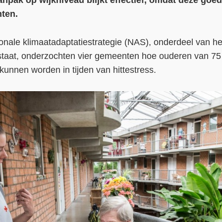
npak op wijkniveau blijkt effectief, omdat deze goed
ten.
onale klimaatadaptatiestrategie (NAS), onderdeel van he
rstaat, onderzochten vier gemeenten hoe ouderen van 75 
unnen worden in tijden van hittestress.