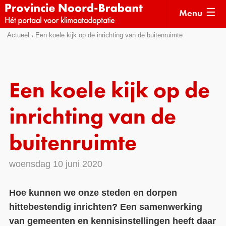
Menu
Sla
Actueel
Een koele kijk op de inrichting van de buitenruimte
Actueel
links
over
Kaarten
Direct
Klimaatverhalen
Een koele kijk op de
naar
Kennisdossiers
het
inrichting van de
menu
Hulpmiddelen
Direct
buitenruimte
naar
Voorbeelden
de
woensdag 10 juni 2020
Subsidies
pagina
inhoud
Monitoring
Hoe kunnen we onze steden en dorpen
hittebestendig inrichten? Een samenwerking
van gemeenten en kennisinstellingen heeft daar