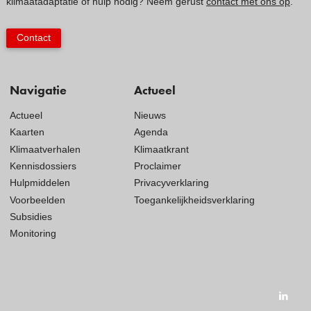
klimaatadaptatie of hulp nodig? Neem gerust
contact met ons op
.
Contact
Navigatie
Actueel
Actueel
Nieuws
Kaarten
Agenda
Klimaatverhalen
Klimaatkrant
Kennisdossiers
Proclaimer
Hulpmiddelen
Privacyverklaring
Voorbeelden
Toegankelijkheidsverklaring
Subsidies
Monitoring
Visit
our