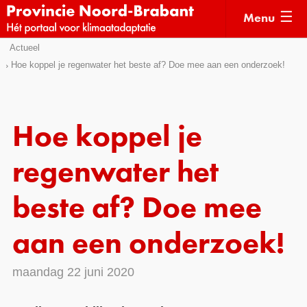
Menu
Sla
Actueel
Actueel
links
Hoe koppel je regenwater het beste af? Doe mee aan een onderzoek!
over
Kaarten
Direct
Klimaatverhalen
naar
Hoe koppel je
Kennisdossiers
het
menu
regenwater het
Hulpmiddelen
Direct
naar
Voorbeelden
beste af? Doe mee
de
Subsidies
pagina
aan een onderzoek!
inhoud
Monitoring
maandag 22 juni 2020