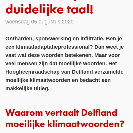
duidelijke taal!
Contact
woensdag 05 augustus 2020
Over ons
LIFE-IP Klimaatadaptatie
Ontharden, sponswerking en infiltratie. Ben je
een klimaatadaptatieprofessional? Dan weet je
Weerbaar Dommelland
vast wat deze woorden betekenen. Maar voor
veel mensen zijn dat moeilijke woorden. Het
Hoogheemraadschap van Delfland verzamelde
moeilijke klimaatwoorden en bedacht een
makkelijke uitleg.
Waarom vertaalt Delfland
moeilijke klimaatwoorden?