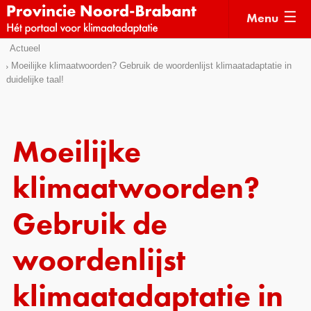
Menu
Sla
Actueel
Actueel
links
Moeilijke klimaatwoorden? Gebruik de woordenlijst klimaatadaptatie in
duidelijke taal!
over
Kaarten
Direct
Klimaatverhalen
naar
Kennisdossiers
het
Moeilijke
menu
Hulpmiddelen
Direct
klimaatwoorden?
naar
Voorbeelden
de
Gebruik de
Subsidies
pagina
inhoud
woordenlijst
Monitoring
klimaatadaptatie in