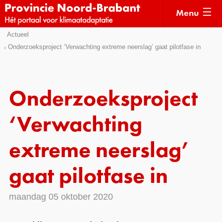
Menu
Sla
Actueel
Actueel
links
Onderzoeksproject ‘Verwachting extreme neerslag’ gaat pilotfase in
over
Kaarten
Direct
Klimaatverhalen
naar
Onderzoeksproject
Kennisdossiers
het
menu
‘Verwachting
Hulpmiddelen
Direct
naar
Voorbeelden
extreme neerslag’
de
Subsidies
pagina
gaat pilotfase in
inhoud
Monitoring
maandag 05 oktober 2020