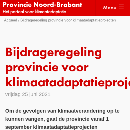
Menu
Sla
Actueel
Bijdrageregeling provincie voor klimaatadaptatieprojecten
Actueel
links
over
Kaarten
Direct
Klimaatverhalen
Bijdrageregeling
naar
Kennisdossiers
het
provincie voor
menu
Hulpmiddelen
Direct
klimaatadaptatieproj
naar
Voorbeelden
de
vrijdag 25 juni 2021
Subsidies
pagina
inhoud
Monitoring
Om de gevolgen van klimaatverandering op te
kunnen vangen, gaat de provincie vanaf 1
september klimaatadaptatieprojecten