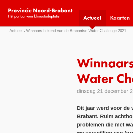
Visit
our
Actueel
Kaarten
social
media
Sla
Actueel
Winnaars bekend van de Brabantse Water Challenge 2021
pages:
links
over
Direct
Winnaars
naar
het
Water Ch
menu
Direct
dinsdag 21 december 
naar
de
Dit jaar werd voor de
pagina
Brabant. Ruim achtho
inhoud
problemen die met wat