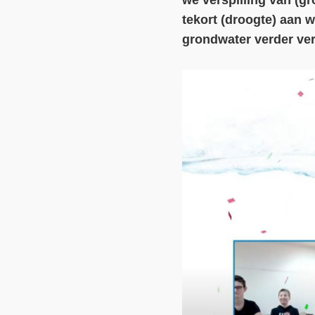
we verspilling van (g
tekort (droogte) aan 
grondwater verder ve