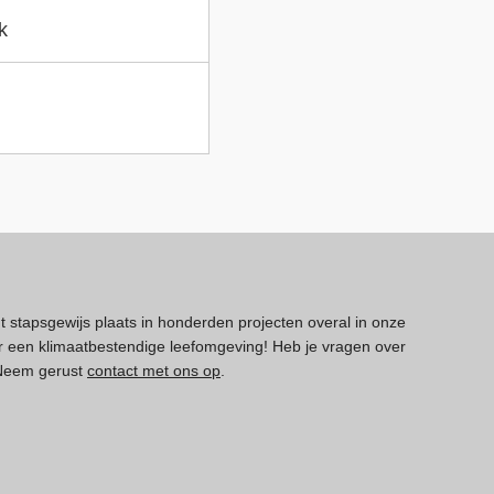
k
dt stapsgewijs plaats in honderden projecten overal in onze
 een klimaatbestendige leefomgeving! Heb je vragen over
 Neem gerust
contact met ons op
.