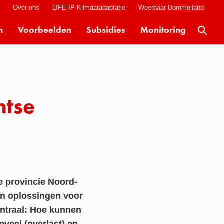
t
Over ons
LIFE-IP Klimaatadaptatie
Weerbaar Dommelland
n
Voorbeelden
Subsidies
Monitoring
Actueel
Kaarten
Klimaatverhalen
ntse
Kennisdossiers
Hulpmiddelen
Voorbeelden
Subsidies
e provincie Noord-
Monitoring
n oplossingen voor
entraal: Hoe kunnen