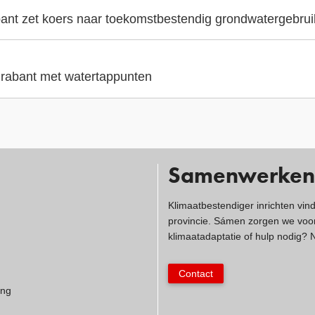
ant zet koers naar toekomstbestendig grondwatergebrui
 Brabant met watertappunten
Samenwerken
Klimaatbestendiger inrichten vin
provincie. Sámen zorgen we voor
klimaatadaptatie of hulp nodig?
Contact
ing