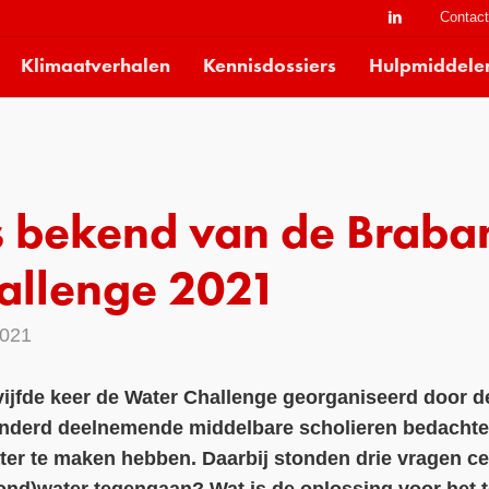
Contac
Klimaatverhalen
Kennisdossiers
Hulpmiddele
 bekend van de Braba
allenge 2021
2021
 vijfde keer de Water Challenge georganiseerd door d
nderd deelnemende middelbare scholieren bedachte
er te maken hebben. Daarbij stonden drie vragen c