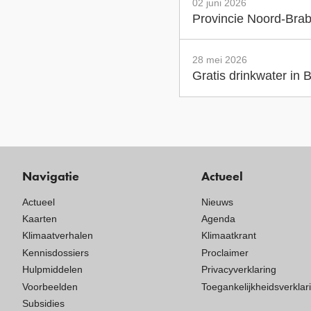
02 juni 2026
Provincie Noord-Brab
28 mei 2026
Gratis drinkwater in
Navigatie
Actueel
Actueel
Nieuws
Kaarten
Agenda
Klimaatverhalen
Klimaatkrant
Kennisdossiers
Proclaimer
Hulpmiddelen
Privacyverklaring
Voorbeelden
Toegankelijkheidsverklar
Subsidies