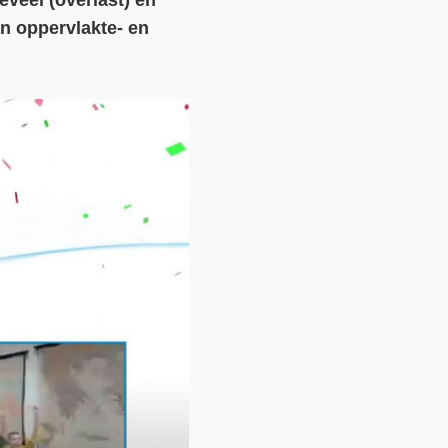
eveel (overlast) en
an oppervlakte- en
Contact
Over ons
LIFE-IP Klimaatadaptatie
Weerbaar Dommelland