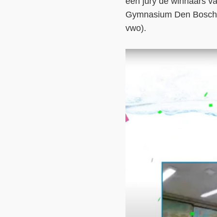
een jury de winnaars va
Gymnasium Den Bosch (
vwo).