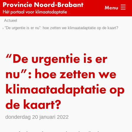
Menu
Sla
Actueel
Actueel
links
“De urgentie is er nu”: hoe zetten we klimaatadaptatie op de kaart?
over
Kaarten
Direct
Klimaatverhalen
naar
“De urgentie is er
Kennisdossiers
het
menu
nu”: hoe zetten we
Hulpmiddelen
Direct
naar
Voorbeelden
klimaatadaptatie op
de
Subsidies
pagina
de kaart?
inhoud
Monitoring
donderdag 20 januari 2022