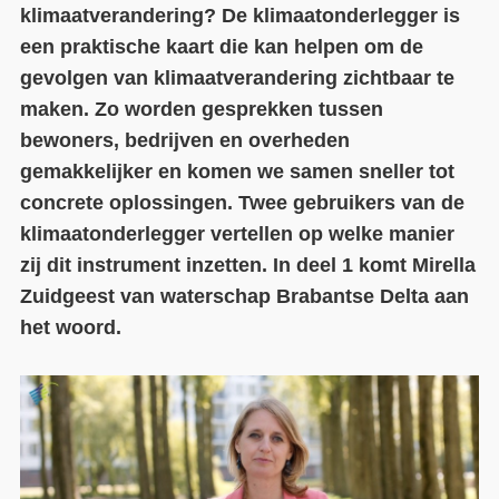
klimaatverandering? De klimaatonderlegger is
Contact
een praktische kaart die kan helpen om de
gevolgen van klimaatverandering zichtbaar te
Over ons
maken. Zo worden gesprekken tussen
LIFE-IP Klimaatadaptatie
bewoners, bedrijven en overheden
gemakkelijker en komen we samen sneller tot
Weerbaar Dommelland
concrete oplossingen. Twee gebruikers van de
klimaatonderlegger vertellen op welke manier
zij dit instrument inzetten. In deel 1 komt Mirella
Zuidgeest van waterschap Brabantse Delta aan
het woord.