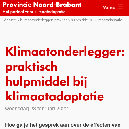
Menu
Sla
Actueel
Klimaatonderlegger: praktisch hulpmiddel bij klimaatadaptatie
Actueel
links
over
Kaarten
Direct
Klimaatverhalen
Klimaatonderlegger:
naar
Kennisdossiers
het
praktisch
menu
Hulpmiddelen
Direct
hulpmiddel bij
naar
Voorbeelden
de
klimaatadaptatie
Subsidies
pagina
inhoud
Monitoring
woensdag 23 februari 2022
Hoe ga je het gesprek aan over de effecten van