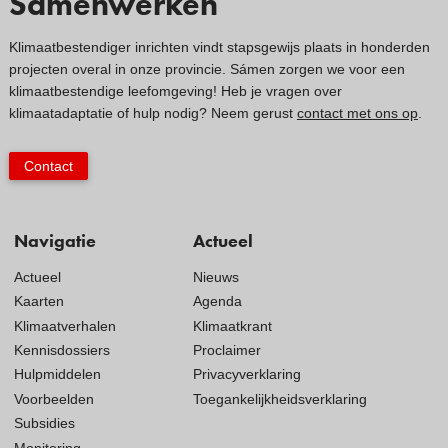
Samenwerken
Klimaatbestendiger inrichten vindt stapsgewijs plaats in honderden
projecten overal in onze provincie. Sámen zorgen we voor een
klimaatbestendige leefomgeving! Heb je vragen over
klimaatadaptatie of hulp nodig? Neem gerust
contact met ons op
.
Contact
Navigatie
Actueel
Actueel
Nieuws
Kaarten
Agenda
Klimaatverhalen
Klimaatkrant
Kennisdossiers
Proclaimer
Hulpmiddelen
Privacyverklaring
Voorbeelden
Toegankelijkheidsverklaring
Subsidies
Monitoring