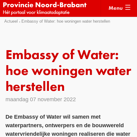
Menu
Sla
Actueel
Embassy of Water: hoe woningen water herstellen
Actueel
links
over
Kaarten
Direct
Klimaatverhalen
Embassy of Water:
naar
Kennisdossiers
het
hoe woningen water
menu
Hulpmiddelen
Direct
herstellen
naar
Voorbeelden
de
maandag 07 november 2022
Subsidies
pagina
inhoud
Monitoring
De Embassy of Water wil samen met
waterpartners, ontwerpers en de bouwwereld
watervriendelijke woningen realiseren die water