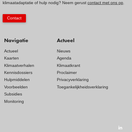
klimaatadaptatie of hulp nodig? Neem gerust
contact met ons op
.
Contact
Navigatie
Actueel
Actueel
Nieuws
Kaarten
Agenda
Klimaatverhalen
Klimaatkrant
Kennisdossiers
Proclaimer
Hulpmiddelen
Privacyverklaring
Voorbeelden
Toegankelijkheidsverklaring
Subsidies
Monitoring
Visit
our