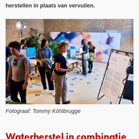
herstellen in plaats van vervuilen.
Contact
Over ons
LIFE-IP Klimaatadaptatie
Weerbaar Dommelland
Fotograaf: Tommy Köhlbrugge
Waterherstel in combinatie