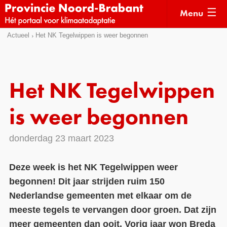
Menu
Sla
Actueel
Het NK Tegelwippen is weer begonnen
Actueel
links
over
Kaarten
Direct
Klimaatverhalen
Het NK Tegelwippen
naar
Kennisdossiers
het
is weer begonnen
menu
Hulpmiddelen
Direct
donderdag 23 maart 2023
naar
Voorbeelden
de
Subsidies
Deze week is het NK Tegelwippen weer
pagina
begonnen! Dit jaar strijden ruim 150
inhoud
Monitoring
Nederlandse gemeenten met elkaar om de
meeste tegels te vervangen door groen. Dat zijn
meer gemeenten dan ooit. Vorig jaar won Breda