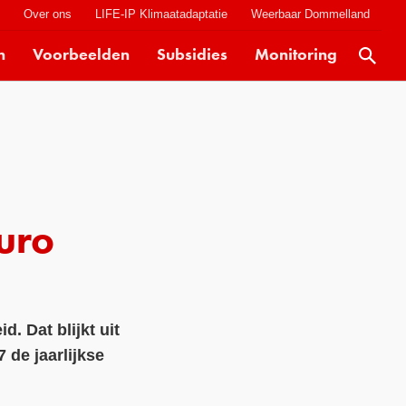
t
Over ons
LIFE-IP Klimaatadaptatie
Weerbaar Dommelland
n
Voorbeelden
Subsidies
Monitoring
Actueel
Kaarten
Klimaatverhalen
Kennisdossiers
Hulpmiddelen
uro
Voorbeelden
Subsidies
. Dat blijkt uit
Monitoring
 de jaarlijkse