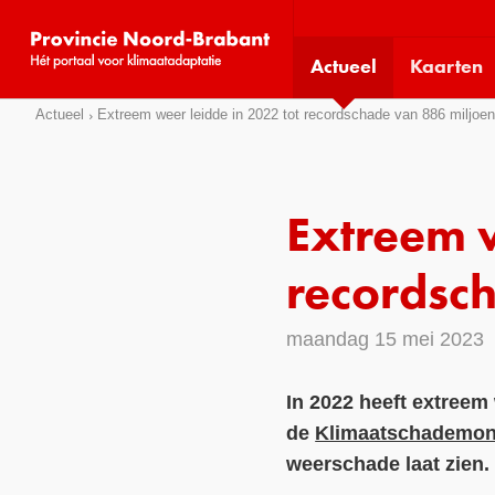
Visit
our
Actueel
Kaarten
social
media
Sla
Actueel
Extreem weer leidde in 2022 tot recordschade van 886 miljoen
pages:
links
over
Direct
Extreem w
naar
het
recordsc
menu
Direct
maandag 15 mei 2023
naar
de
In 2022 heeft extreem 
pagina
de
Klimaatschademon
inhoud
weerschade laat zien.