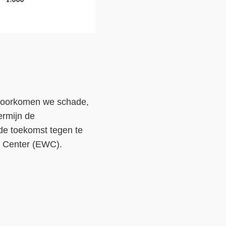
 voorkomen we schade,
ermijn de
de toekomst tegen te
g Center (EWC).