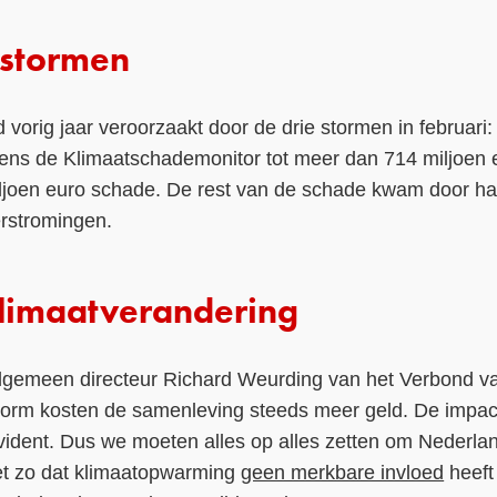
 stormen
orig jaar veroorzaakt door de drie stormen in februari:
olgens de Klimaatschademonitor tot meer dan 714 miljoen
iljoen euro schade. De rest van de schade kwam door ha
erstromingen.
klimaatverandering
 algemeen directeur Richard Weurding van het Verbond v
torm kosten de samenleving steeds meer geld. De impac
vident. Dus we moeten alles op alles zetten om Nederla
et zo dat klimaatopwarming
geen merkbare invloed
heeft