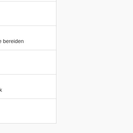
e bereiden
k