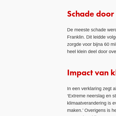
Schade door
De meeste schade werd v
Franklin. Dit leidde v
zorgde voor bijna 60 m
heel klein deel door ov
Impact van 
In een verklaring zegt
‘Extreme neerslag en s
klimaatverandering is e
maken.’ Overigens is h