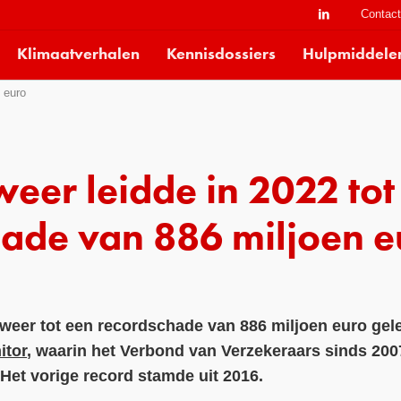
Contac
Klimaatverhalen
Kennisdossiers
Hulpmiddele
 euro
eer leidde in 2022 tot
hade van 886 miljoen e
weer tot een recordschade van 886 miljoen euro geleid
itor
, waarin het Verbond van Verzekeraars sinds 2007
 Het vorige record stamde uit 2016.