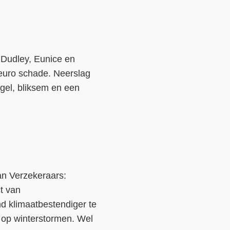
Contact
Over ons
 Dudley, Eunice en
LIFE-IP Klimaatadaptatie
 euro schade. Neerslag
Weerbaar Dommelland
gel, bliksem en een
an Verzekeraars:
t van
nd klimaatbestendiger te
 op winterstormen. Wel