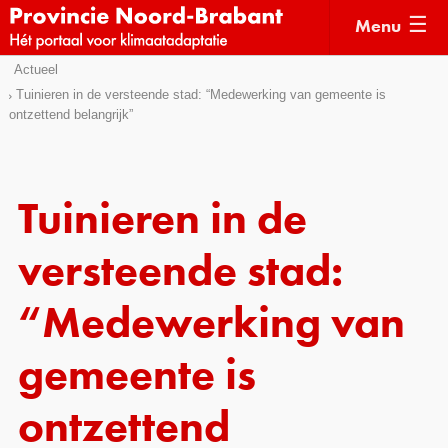
Menu
Sla
Actueel
Actueel
links
Tuinieren in de versteende stad: “Medewerking van gemeente is
ontzettend belangrijk”
over
Kaarten
Direct
Klimaatverhalen
naar
Kennisdossiers
het
Tuinieren in de
menu
Hulpmiddelen
Direct
versteende stad:
naar
Voorbeelden
de
“Medewerking van
Subsidies
pagina
inhoud
gemeente is
Monitoring
ontzettend