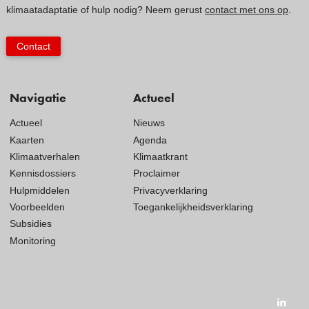
klimaatadaptatie of hulp nodig? Neem gerust
contact met ons op
.
Contact
Navigatie
Actueel
Actueel
Nieuws
Kaarten
Agenda
Klimaatverhalen
Klimaatkrant
Kennisdossiers
Proclaimer
Hulpmiddelen
Privacyverklaring
Voorbeelden
Toegankelijkheidsverklaring
Subsidies
Monitoring
Visit