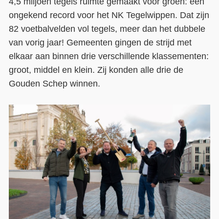
4,5 miljoen tegels ruimte gemaakt voor groen: een
ongekend record voor het NK Tegelwippen. Dat zijn
Contact
82 voetbalvelden vol tegels, meer dan het dubbele
Over ons
van vorig jaar! Gemeenten gingen de strijd met
elkaar aan binnen drie verschillende klassementen:
LIFE-IP Klimaatadaptatie
groot, middel en klein. Zij konden alle drie de
Weerbaar Dommelland
Gouden Schep winnen.