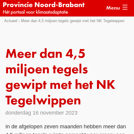
Menu
Sla
Actueel
Meer dan 4,5 miljoen tegels gewipt met het NK Tegelwippen
Actueel
links
over
Kaarten
Direct
Klimaatverhalen
Meer dan 4,5
naar
Kennisdossiers
het
miljoen tegels
menu
Hulpmiddelen
Direct
gewipt met het NK
naar
Voorbeelden
de
Tegelwippen
Subsidies
pagina
inhoud
Monitoring
donderdag 16 november 2023
In de afgelopen zeven maanden hebben meer dan