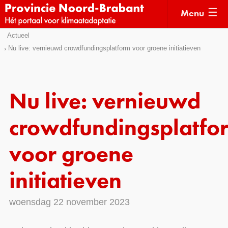
Menu
Sla
Actueel
Actueel
links
Nu live: vernieuwd crowdfundingsplatform voor groene initiatieven
over
Kaarten
Direct
Klimaatverhalen
naar
Nu live: vernieuwd
Kennisdossiers
het
menu
crowdfundingsplatfo
Hulpmiddelen
Direct
naar
Voorbeelden
voor groene
de
Subsidies
pagina
initiatieven
inhoud
Monitoring
woensdag 22 november 2023