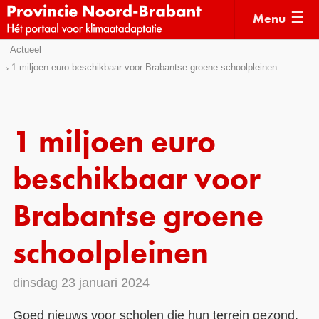
Menu
Sla
Actueel
Actueel
links
1 miljoen euro beschikbaar voor Brabantse groene schoolpleinen
over
Kaarten
Direct
Klimaatverhalen
naar
1 miljoen euro
Kennisdossiers
het
menu
beschikbaar voor
Hulpmiddelen
Direct
naar
Voorbeelden
Brabantse groene
de
Subsidies
pagina
schoolpleinen
inhoud
Monitoring
dinsdag 23 januari 2024
Goed nieuws voor scholen die hun terrein gezond,