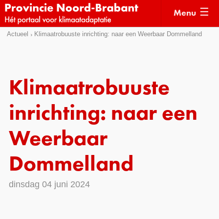
Menu
Sla
Actueel
Klimaatrobuuste inrichting: naar een Weerbaar Dommelland
Actueel
links
over
Kaarten
Direct
Klimaatverhalen
Klimaatrobuuste
naar
Kennisdossiers
het
inrichting: naar een
menu
Hulpmiddelen
Direct
Weerbaar
naar
Voorbeelden
de
Dommelland
Subsidies
pagina
inhoud
Monitoring
dinsdag 04 juni 2024