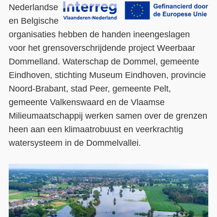
Nederlandse
Contact
en Belgische
organisaties hebben de handen ineengeslagen
Over ons
voor het grensoverschrijdende project Weerbaar
LIFE-IP Klimaatadaptatie
Dommelland. Waterschap de Dommel, gemeente
Eindhoven, stichting Museum Eindhoven, provincie
Weerbaar Dommelland
Noord-Brabant, stad Peer, gemeente Pelt,
gemeente Valkenswaard en de Vlaamse
Milieumaatschappij werken samen over de grenzen
heen aan een klimaatrobuust en veerkrachtig
watersysteem in de Dommelvallei.