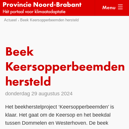
Menu
Sla
Actueel
Beek Keersopperbeemden hersteld
Actueel
links
over
Kaarten
Direct
Klimaatverhalen
Beek
naar
Kennisdossiers
het
Keersopperbeemden
menu
Hulpmiddelen
Direct
hersteld
naar
Voorbeelden
de
donderdag 29 augustus 2024
Subsidies
pagina
inhoud
Monitoring
Het beekherstelproject ‘Keersopperbeemden’ is
klaar. Het gaat om de Keersop en het beekdal
tussen Dommelen en Westerhoven. De beek