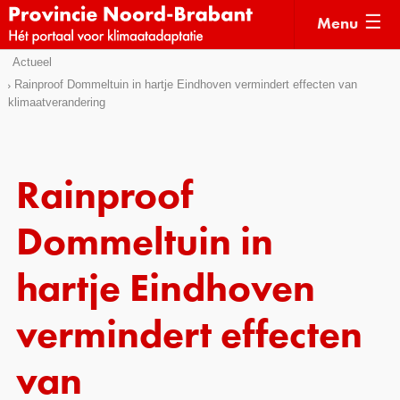
Menu
Sla
Actueel
Actueel
links
Rainproof Dommeltuin in hartje Eindhoven vermindert effecten van
klimaatverandering
over
Kaarten
Direct
Klimaatverhalen
naar
Kennisdossiers
het
Rainproof
menu
Hulpmiddelen
Direct
Dommeltuin in
naar
Voorbeelden
de
hartje Eindhoven
Subsidies
pagina
inhoud
vermindert effecten
Monitoring
van