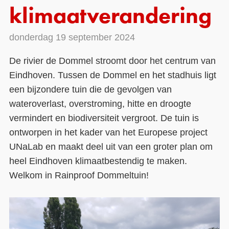
klimaatverandering
Contact
donderdag 19 september 2024
Over ons
De rivier de Dommel stroomt door het centrum van
LIFE-IP Klimaatadaptatie
Eindhoven. Tussen de Dommel en het stadhuis ligt
Weerbaar Dommelland
een bijzondere tuin die de gevolgen van
wateroverlast, overstroming, hitte en droogte
vermindert en biodiversiteit vergroot. De tuin is
ontworpen in het kader van het Europese project
UNaLab en maakt deel uit van een groter plan om
heel Eindhoven klimaatbestendig te maken.
Welkom in Rainproof Dommeltuin!