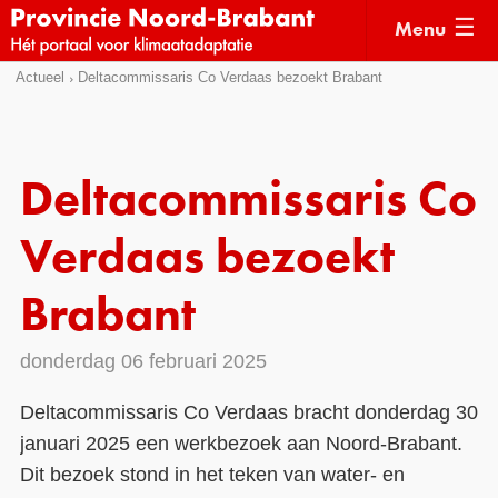
Menu
Sla
Actueel
Deltacommissaris Co Verdaas bezoekt Brabant
Actueel
links
over
Kaarten
Direct
Klimaatverhalen
Deltacommissaris Co
naar
Kennisdossiers
het
Verdaas bezoekt
menu
Hulpmiddelen
Direct
Brabant
naar
Voorbeelden
de
donderdag 06 februari 2025
Subsidies
pagina
inhoud
Monitoring
Deltacommissaris Co Verdaas bracht donderdag 30
januari 2025 een werkbezoek aan Noord-Brabant.
Dit bezoek stond in het teken van water- en