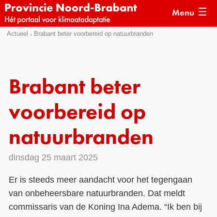
Menu
Sla
Actueel
Brabant beter voorbereid op natuurbranden
Actueel
links
over
Kaarten
Direct
Klimaatverhalen
Brabant beter
naar
Kennisdossiers
het
voorbereid op
menu
Hulpmiddelen
Direct
natuurbranden
naar
Voorbeelden
de
dinsdag 25 maart 2025
Subsidies
pagina
inhoud
Monitoring
Er is steeds meer aandacht voor het tegengaan
van onbeheersbare natuurbranden. Dat meldt
commissaris van de Koning Ina Adema. “Ik ben bij