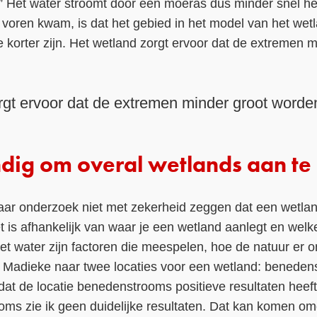
” Het water stroomt door een moeras dus minder snel het
voren kwam, is dat het gebied in het model van het wetlan
 korter zijn. Het wetland zorgt ervoor dat de extremen 
rgt ervoor dat de extremen minder groot worde
andig om overal wetlands aan te
ar onderzoek niet met zekerheid zeggen dat een wetlan
t is afhankelijk van waar je een wetland aanlegt en welke
t water zijn factoren die meespelen, hoe de natuur er o
 Madieke naar twee locaties voor een wetland: benede
dat de locatie benedenstrooms positieve resultaten heef
ms zie ik geen duidelijke resultaten. Dat kan komen omd