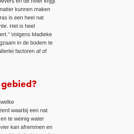
evers en de rivier krijgt
g natter kunnen maken
as is een heel nat
mte. Het is heel
dert.” Volgens Madieke
angzaam in de bodem te
llerlei factoren af of
 gebied?
 welke
ëerd waarbij een nat
 en te weinig water
rivier kan afremmen en