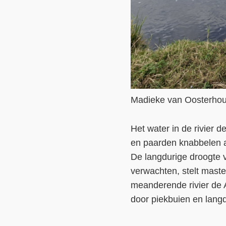
Madieke van Oosterhout t
Het water in de rivier d
en paarden knabbelen aan
De langdurige droogte 
verwachten, stelt mast
meanderende rivier de 
door piekbuien en lang