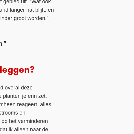
 gebied uit. “Wat ook
d langer nat blijft, en
minder groot worden.”
n.”
 leggen?
d overal deze
 planten je erin zet.
mheen reageert, alles.”
nstrooms en
t op het verminderen
at ik alleen naar de