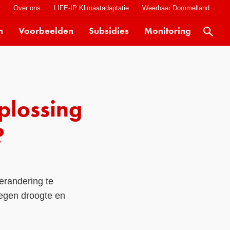
t
Over ons
LIFE-IP Klimaatadaptatie
Weerbaar Dommelland
n
Voorbeelden
Subsidies
Monitoring
Actueel
Kaarten
Klimaatverhalen
oplossing
Kennisdossiers
Hulpmiddelen
?
Voorbeelden
Subsidies
erandering te
Monitoring
egen droogte en