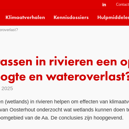
Contac
Klimaatverhalen
Kennisdossiers
Hulpmiddele
eroverlast?
assen in rivieren een 
ogte en wateroverlast
s 2025
(wetlands) in rivieren helpen om effecten van klimaatv
van Oosterhout onderzocht wat wetlands kunnen doen t
troomgebied van de Aa. De conclusies zijn hoopgevend.