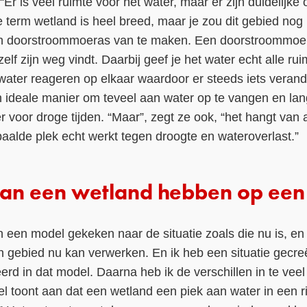
Er is veel ruimte voor het water, maar er zijn duidelijke o
e term wetland is heel breed, maar je zou dit gebied no
en doorstroommoeras van te maken. Een doorstroommoer
elf zijn weg vindt. Daarbij geef je het water echt alle rui
water reageren op elkaar waardoor er steeds iets veran
en ideale manier om teveel aan water op te vangen en l
fer voor droge tijden. “Maar”, zegt ze ook, “het hangt van a
aalde plek echt werkt tegen droogte en wateroverlast.”
kan een wetland hebben op een
 een model gekeken naar de situatie zoals die nu is, en
 gebied nu kan verwerken. En ik heb een situatie gecre
rd in dat model. Daarna heb ik de verschillen in te veel
l toont aan dat een wetland een piek aan water in een 