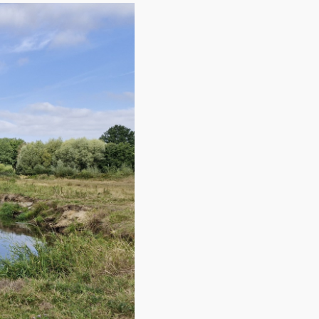
Contact
Over ons
LIFE-IP Klimaatadaptatie
Weerbaar Dommelland