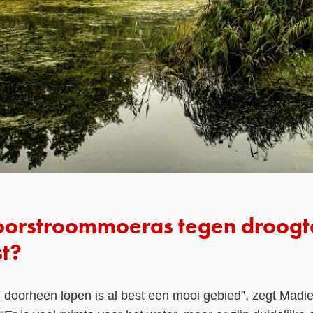
oorstroommoeras tegen droogt
t?
 doorheen lopen is al best een mooi gebied”, zegt Madi