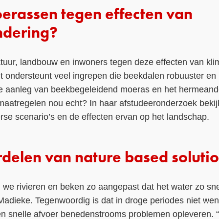
erassen tegen effecten van
ndering?
uur, landbouw en inwoners tegen deze effecten van kl
t ondersteunt veel ingrepen die beekdalen robuuster en
e aanleg van beekbegeleidend moeras en het hermeand
 maatregelen nou echt? In haar afstudeeronderzoek beki
rse scenario’s en de effecten ervan op het landschap.
rdelen van nature based soluti
n we rivieren en beken zo aangepast dat het water zo sn
 Madieke. Tegenwoordig is dat in droge periodes niet wens
en snelle afvoer benedenstrooms problemen opleveren. 