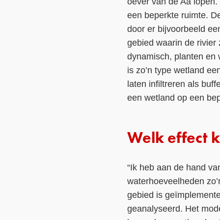
oever van de Aa lopen. “
een beperkte ruimte. D
door er bijvoorbeeld e
gebied waarin de rivier z
dynamisch, planten en 
is zo’n type wetland e
laten infiltreren als buf
een wetland op een bep
Welk effect 
“Ik heb aan de hand van
waterhoeveelheden zo’n
gebied is geïmplementee
geanalyseerd. Het mode