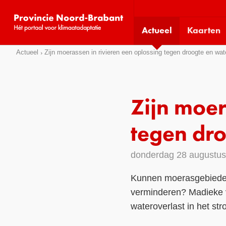
Visit
our
Actueel
Kaarten
social
media
Sla
Actueel
Zijn moerassen in rivieren een oplossing tegen droogte en wat
pages:
links
over
Direct
Zijn moer
naar
het
tegen dro
menu
Direct
donderdag 28 augustu
naar
de
Kunnen moerasgebieden 
pagina
verminderen? Madieke 
inhoud
wateroverlast in het s