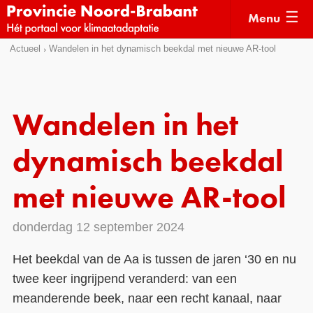
Menu
Sla
Actueel
Wandelen in het dynamisch beekdal met nieuwe AR-tool
Actueel
links
over
Kaarten
Direct
Klimaatverhalen
Wandelen in het
naar
Kennisdossiers
het
dynamisch beekdal
menu
Hulpmiddelen
Direct
met nieuwe AR-tool
naar
Voorbeelden
de
donderdag 12 september 2024
Subsidies
pagina
inhoud
Monitoring
Het beekdal van de Aa is tussen de jaren ‘30 en nu
twee keer ingrijpend veranderd: van een
meanderende beek, naar een recht kanaal, naar