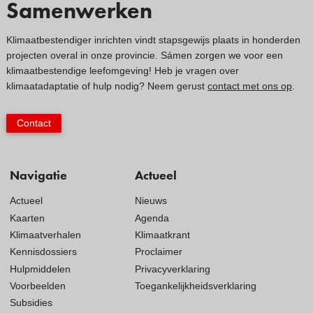
Samenwerken
Klimaatbestendiger inrichten vindt stapsgewijs plaats in honderden
projecten overal in onze provincie. Sámen zorgen we voor een
klimaatbestendige leefomgeving! Heb je vragen over
klimaatadaptatie of hulp nodig? Neem gerust
contact met ons op
.
Contact
Navigatie
Actueel
Actueel
Nieuws
Kaarten
Agenda
Klimaatverhalen
Klimaatkrant
Kennisdossiers
Proclaimer
Hulpmiddelen
Privacyverklaring
Voorbeelden
Toegankelijkheidsverklaring
Subsidies