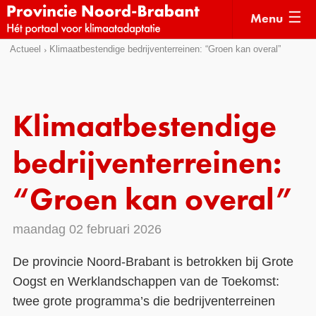
Menu
Sla
Actueel
Klimaatbestendige bedrijventerreinen: “Groen kan overal”
Actueel
links
over
Kaarten
Direct
Klimaatverhalen
Klimaatbestendige
naar
Kennisdossiers
het
bedrijventerreinen:
menu
Hulpmiddelen
Direct
“Groen kan overal”
naar
Voorbeelden
de
maandag 02 februari 2026
Subsidies
pagina
inhoud
Monitoring
De provincie Noord-Brabant is betrokken bij Grote
Oogst en Werklandschappen van de Toekomst:
twee grote programma’s die bedrijventerreinen