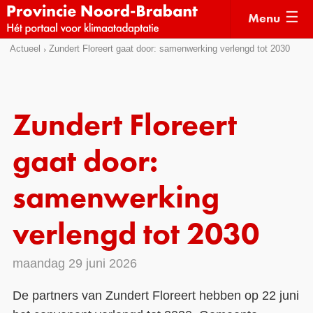
Menu
Sla
Actueel
Zundert Floreert gaat door: samenwerking verlengd tot 2030
Actueel
links
over
Kaarten
Direct
Klimaatverhalen
Zundert Floreert
naar
Kennisdossiers
het
gaat door:
menu
Hulpmiddelen
Direct
samenwerking
naar
Voorbeelden
de
verlengd tot 2030
Subsidies
pagina
inhoud
Monitoring
maandag 29 juni 2026
De partners van Zundert Floreert hebben op 22 juni