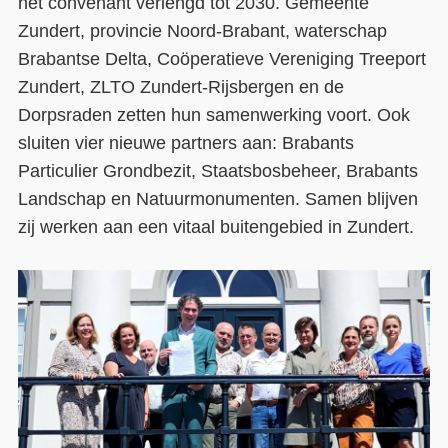
het convenant verlengd tot 2030. Gemeente
Zundert, provincie Noord-Brabant, waterschap
Contact
Brabantse Delta, Coöperatieve Vereniging Treeport
Over ons
Zundert, ZLTO Zundert-Rijsbergen en de
Dorpsraden zetten hun samenwerking voort. Ook
LIFE-IP Klimaatadaptatie
sluiten vier nieuwe partners aan: Brabants
Weerbaar Dommelland
Particulier Grondbezit, Staatsbosbeheer, Brabants
Landschap en Natuurmonumenten. Samen blijven
zij werken aan een vitaal buitengebied in Zundert.