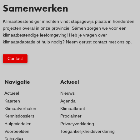
Samenwerken
Klimaatbestendiger inrichten vindt stapsgewijs plaats in honderden
projecten overal in onze provincie. Sámen zorgen we voor een
klimaatbestendige leefomgeving! Heb je vragen over
klimaatadaptatie of hulp nodig? Neem gerust
contact met ons op
.
Contact
Navigatie
Actueel
Actueel
Nieuws
Kaarten
Agenda
Klimaatverhalen
Klimaatkrant
Kennisdossiers
Proclaimer
Hulpmiddelen
Privacyverklaring
Voorbeelden
Toegankelijkheidsverklaring
Subsidies