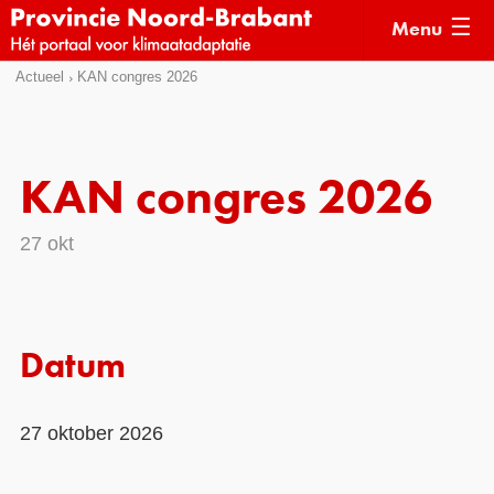
Menu
Sla
Actueel
KAN congres 2026
Actueel
links
over
Kaarten
Direct
Klimaatverhalen
KAN congres 2026
naar
Kennisdossiers
het
27 okt
menu
Hulpmiddelen
Direct
naar
Voorbeelden
de
Subsidies
Datum
pagina
inhoud
Monitoring
27 oktober 2026