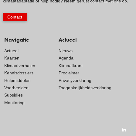
klimaatadaptatie of hulp nodig? Neem gerust
contact met ons op
.
Contact
Navigatie
Actueel
Actueel
Nieuws
Kaarten
Agenda
Klimaatverhalen
Klimaatkrant
Kennisdossiers
Proclaimer
Hulpmiddelen
Privacyverklaring
Voorbeelden
Toegankelijkheidsverklaring
Subsidies
Monitoring
Visit
our