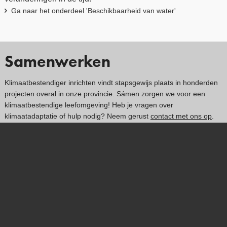
Ga naar het onderdeel 'Beschikbaarheid van water'
Samenwerken
Klimaatbestendiger inrichten vindt stapsgewijs plaats in honderden
projecten overal in onze provincie. Sámen zorgen we voor een
klimaatbestendige leefomgeving! Heb je vragen over
klimaatadaptatie of hulp nodig? Neem gerust
contact met ons op
.
Contact
Navigatie
Actueel
Actueel
Nieuws
Kaarten
Agenda
Klimaatverhalen
Klimaatkrant