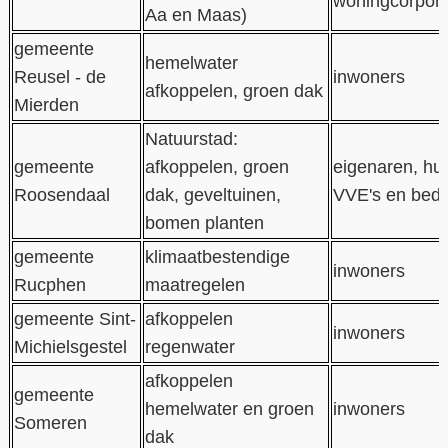
woningcorpora
Aa en Maas)
gemeente
hemelwater
Reusel - de
inwoners
afkoppelen, groen dak
Mierden
Natuurstad:
gemeente
afkoppelen, groen
eigenaren, hu
Roosendaal
dak, geveltuinen,
VVE's en bedr
bomen planten
gemeente
klimaatbestendige
inwoners
Rucphen
maatregelen
gemeente Sint-
afkoppelen
inwoners
Michielsgestel
regenwater
afkoppelen
gemeente
hemelwater en groen
inwoners
Someren
dak