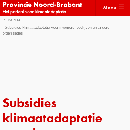
Menu
Sla
Subsidies
Actueel
links
Subsidies klimaatadaptatie voor inwoners, bedrijven en andere
organisaties
over
Kaarten
Direct
Klimaatverhalen
naar
Kennisdossiers
het
menu
Hulpmiddelen
Direct
naar
Voorbeelden
de
Subsidies
pagina
Subsidies
inhoud
Monitoring
klimaatadaptatie