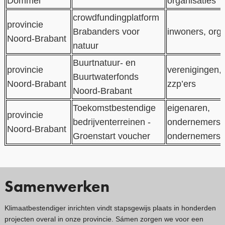
Dommel
organisaties
crowdfundingplatform
provincie
Brabanders voor
inwoners, orga
Noord-Brabant
natuur
Buurtnatuur- en
provincie
verenigingen, 
Buurtwaterfonds
Noord-Brabant
zzp’ers
Noord-Brabant
Toekomstbestendige
eigenaren,
provincie
bedrijventerreinen -
ondernemersv
Noord-Brabant
Groenstart voucher
ondernemersst
Samenwerken
Klimaatbestendiger inrichten vindt stapsgewijs plaats in honderden
projecten overal in onze provincie. Sámen zorgen we voor een