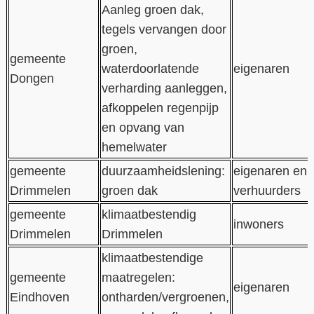
Aanleg groen dak,
tegels vervangen door
groen,
gemeente
waterdoorlatende
eigenaren
Dongen
verharding aanleggen,
afkoppelen regenpijp
en opvang van
hemelwater
gemeente
duurzaamheidslening:
eigenaren en 
Drimmelen
groen dak
verhuurders
gemeente
klimaatbestendig
inwoners
Drimmelen
Drimmelen
klimaatbestendige
gemeente
maatregelen:
eigenaren
Eindhoven
ontharden/vergroenen,