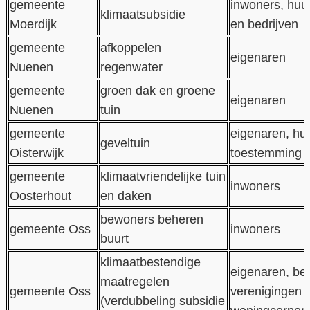
gemeente
inwoners, huu
klimaatsubsidie
Moerdijk
en bedrijven
gemeente
afkoppelen
eigenaren
Nuenen
regenwater
gemeente
groen dak en groene
eigenaren
Nuenen
tuin
gemeente
eigenaren, hu
geveltuin
Oisterwijk
toestemming
gemeente
klimaatvriendelijke tuin
inwoners
Oosterhout
en daken
bewoners beheren
gemeente Oss
inwoners
buurt
klimaatbestendige
eigenaren, bed
maatregelen
gemeente Oss
verenigingen 
(verdubbeling subsidie