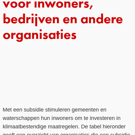
voor inwoners,
Contact
bedrijven en andere
Over ons
organisaties
LIFE-IP Klimaatadaptatie
Weerbaar Dommelland
Met een subsidie stimuleren gemeenten en
waterschappen hun inwoners om te investeren in
klimaatbestendige maatregelen. De tabel hieronder
geeft een overzicht van organisaties die een subsidie