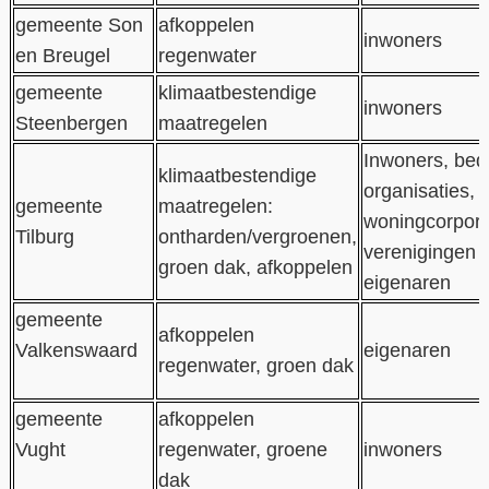
gemeente Son
afkoppelen
inwoners
en Breugel
regenwater
gemeente
klimaatbestendige
inwoners
Steenbergen
maatregelen
Inwoners, bedr
klimaatbestendige
organisaties,
gemeente
maatregelen:
woningcorpora
Tilburg
ontharden/vergroenen,
verenigingen 
groen dak, afkoppelen
eigenaren
gemeente
afkoppelen
Valkenswaard
eigenaren
regenwater, groen dak
gemeente
afkoppelen
Vught
regenwater, groene
inwoners
dak