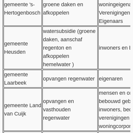
gemeente 's-
groene daken en
woningeigena
Hertogenbosch
afkoppelen
Verenigingen 
Eigenaars
watersubsidie (groene
daken, aanschaf
gemeente
regenton en
inwoners en b
Heusden
afkoppelen
hemelwater )
gemeente
opvangen regenwater
eigenaren
Laarbeek
mensen en org
opvangen en
bebouwd gebie
gemeente Land
vasthouden
inwoners, bedr
van Cuijk
regenwater
verenigingen o
woningcorpora