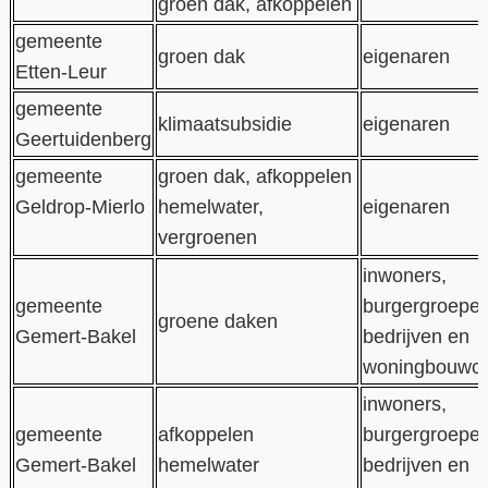
groen dak, afkoppelen
gemeente
groen dak
eigenaren
Etten-Leur
gemeente
klimaatsubsidie
eigenaren
Geertuidenberg
gemeente
groen dak, afkoppelen
Geldrop-Mierlo
hemelwater,
eigenaren
vergroenen
inwoners,
gemeente
burgergroeper
groene daken
Gemert-Bakel
bedrijven en
woningbouwco
inwoners,
gemeente
afkoppelen
burgergroeper
Gemert-Bakel
hemelwater
bedrijven en