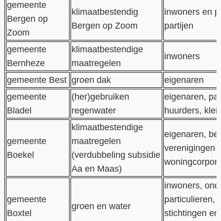
gemeente
klimaatbestendig
inwoners en pr
Bergen op
Bergen op Zoom
partijen
Zoom
gemeente
klimaatbestendige
inwoners
Bernheze
maatregelen
gemeente Best
groen dak
eigenaren
gemeente
(her)gebruiken
eigenaren, par
Bladel
regenwater
huurders, klei
klimaatbestendige
eigenaren, bed
gemeente
maatregelen
verenigingen 
Boekel
(verdubbeling subsidie
woningcorpora
Aa en Maas)
inwoners, ond
gemeente
particulieren, 
groen en water
Boxtel
stichtingen en