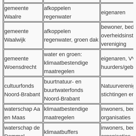
gemeente
afkoppelen
eigenaren
Waalre
regenwater
bewoner, bedrij
gemeente
afkoppelen
overheidsinstel
Waalwijk
regenwater, groen dak
vereniging
water en groen:
gemeente
eigenaren, VV
klimaatbestendige
Woensdrecht
huurders/gebr
maatregelen
buurtnatuur- en
cultuurfonds
Natuurverenig
buurtwaterfonds
Noord-Brabant
stichtingen en
Noord-Brabant
waterschap Aa
klimaatbestendige
inwoners, bedr
en Maas
maatregelen
organisaties
waterschap de
inwoners, bedr
klimaatbuffers