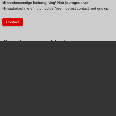
klimaatbestendige leefomgeving! Heb je vragen over
klimaatadaptatie of hulp nodig? Neem gerust
contact met ons op
.
Contact
Navigatie
Actueel
Actueel
Nieuws
Kaarten
Agenda
Klimaatverhalen
Klimaatkrant
Kennisdossiers
Proclaimer
Hulpmiddelen
Privacyverklaring
Voorbeelden
Toegankelijkheidsverklaring
Subsidies
Monitoring
Visit