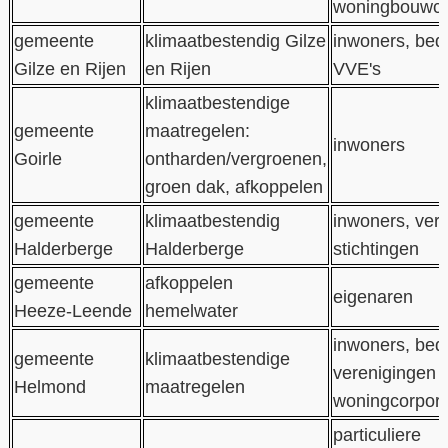
woningbouwco
gemeente
klimaatbestendig Gilze
inwoners, bedr
Gilze en Rijen
en Rijen
VVE's
klimaatbestendige
gemeente
maatregelen:
inwoners
Goirle
ontharden/vergroenen,
groen dak, afkoppelen
gemeente
klimaatbestendig
inwoners, ver
Halderberge
Halderberge
stichtingen
gemeente
afkoppelen
eigenaren
Heeze-Leende
hemelwater
inwoners, bedr
gemeente
klimaatbestendige
verenigingen 
Helmond
maatregelen
woningcorpor
particuliere