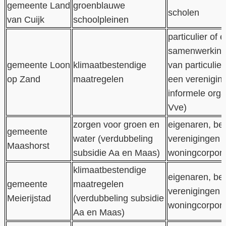
gemeente Land
groenblauwe
scholen
van Cuijk
schoolpleinen
particulier of 
samenwerking
gemeente Loon
klimaatbestendige
van particulie
op Zand
maatregelen
een vereniging,
informele orga
Vve)
zorgen voor groen en
eigenaren, bed
gemeente
water (verdubbeling
verenigingen 
Maashorst
subsidie Aa en Maas)
woningcorpora
klimaatbestendige
eigenaren, bed
gemeente
maatregelen
verenigingen 
Meierijstad
(verdubbeling subsidie
woningcorpora
Aa en Maas)