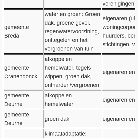
verenigingen
water en groen: Groen
eigenaren (uit
dak, groene gevel,
gemeente
woningcorpora
regenwatervoorzining,
Breda
huurders, bedr
onttegelen en het
stichtingen, v
vergroenen van tuin
afkoppelen
gemeente
hemelwater, tegels
eigenaren en 
Cranendonck
wippen, groen dak,
ontharden/vergroenen
gemeente
afkoppelen
eigenaren en 
Deurne
hemelwater
gemeente
groen dak
eigenaren en 
Deurne
klimaatadaptatie: