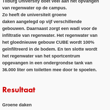
Tilburg University
doet veel aan het opvangen
van regenwater op de campus.
Contact
Zo
heeft
de
universiteit
groene
Over ons
daken
aangelegd
o
p
vijf verschillende
gebouwen. Daarnaast zorgt
een wadi voor
de
LIFE-IP Klimaatadaptatie
infiltra
tie van regenwater.
Het regenwater van
Weerbaar Dommelland
het gloednieuwe gebouw CUBE wordt 100%
geïnfiltreerd in de bodem.
En ten slotte wordt
het regenwater van het sportcentrum
opgevangen in een ondergrondse tank van
36.000 liter om toiletten mee door te spoelen.
Resultaat
Groene daken