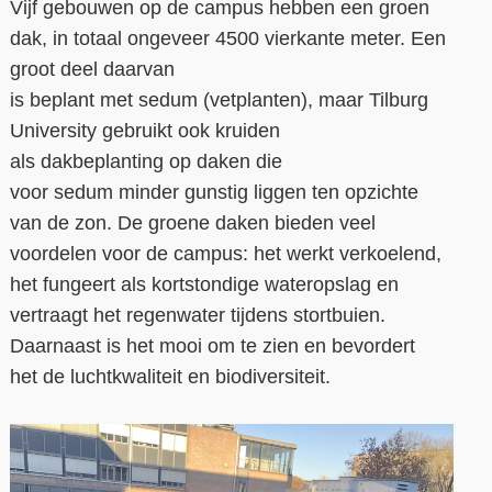
V
ij
f
gebouwen
op de campus
hebben
een groen
dak, in
totaal ongeveer
4500
vierkante meter.
Een
groot deel daarvan
is
beplant
met
sedum
(vetplanten)
, maar Tilburg
Un
iversity gebruikt
ook kruiden
als
dakbeplanting
op daken die
voor
sedum
minder gunstig liggen ten
opzichte
van de zon.
De groene daken bieden veel
voordelen voor de campus: het werkt verkoelend,
he
t fungeert als kortstondige wateropslag en
vertraagt het regenwater tijdens stortbuien.
Daarnaast is het mooi om te zien en bevordert
het
de
luchtkwaliteit en biodiversiteit.