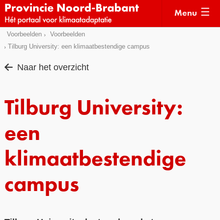
Menu
Sla
Voorbeelden
Voorbeelden
Actueel
links
Tilburg University: een klimaatbestendige campus
over
Kaarten
Naar het overzicht
Direct
Klimaatverhalen
naar
Kennisdossiers
Tilburg University:
het
menu
Hulpmiddelen
Direct
een
naar
Voorbeelden
de
klimaatbestendige
Subsidies
pagina
inhoud
campus
Monitoring