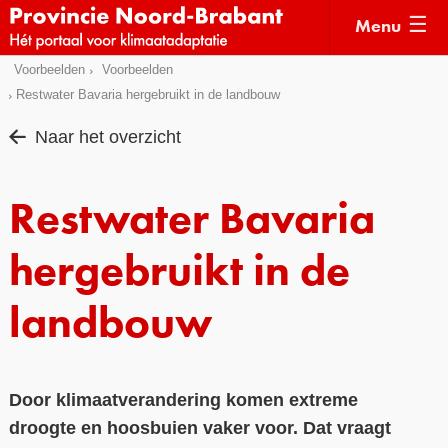
Menu
Sla
Voorbeelden
Voorbeelden
Actueel
links
Restwater Bavaria hergebruikt in de landbouw
over
Kaarten
Naar het overzicht
Direct
Klimaatverhalen
naar
Kennisdossiers
Restwater Bavaria
het
menu
Hulpmiddelen
Direct
hergebruikt in de
naar
Voorbeelden
de
landbouw
Subsidies
pagina
inhoud
Monitoring
Door klimaatverandering komen extreme
droogte en hoosbuien vaker voor. Dat vraagt