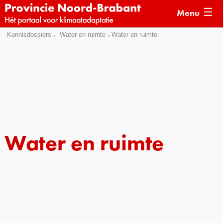
Menu
Sla
Kennisdossiers
Water en ruimte
Water en ruimte
Actueel
links
over
Kaarten
Direct
Klimaatverhalen
naar
Kennisdossiers
het
menu
Hulpmiddelen
Direct
Water en ruimte
naar
Voorbeelden
de
Subsidies
pagina
inhoud
Monitoring