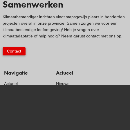
Samenwerken
Klimaatbestendiger inrichten vindt stapsgewijs plaats in honderden
projecten overal in onze provincie. Sámen zorgen we voor een
klimaatbestendige leefomgeving! Heb je vragen over
klimaatadaptatie of hulp nodig? Neem gerust
contact met ons op
.
Contact
Navigatie
Actueel
Actueel
Nieuws
Kaarten
Agenda
Klimaatverhalen
Klimaatkrant
Kennisdossiers
Proclaimer
Hulpmiddelen
Privacyverklaring
Voorbeelden
Toegankelijkheidsverklaring
Subsidies