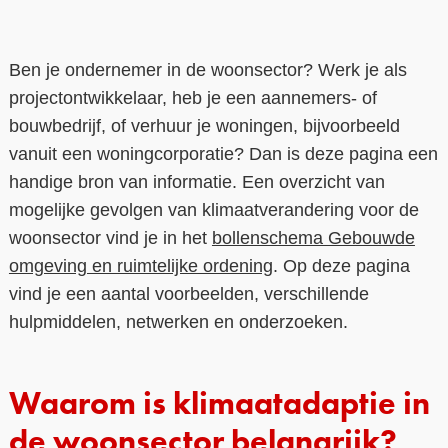
Contact
Ben je ondernemer in de woonsector? Werk je als
Over ons
projectontwikkelaar, heb je een aannemers- of
LIFE-IP Klimaatadaptatie
bouwbedrijf, of verhuur je woningen, bijvoorbeeld
vanuit een woningcorporatie? Dan is deze pagina een
Weerbaar Dommelland
handige bron van informatie. Een overzicht van
mogelijke gevolgen van klimaatverandering voor de
woonsector vind je in het
bollenschema Gebouwde
omgeving en ruimtelijke ordening
. Op deze pagina
vind je een aantal voorbeelden, verschillende
hulpmiddelen, netwerken en onderzoeken.
Waarom is klimaatadaptie in
de woonsector belangrijk?