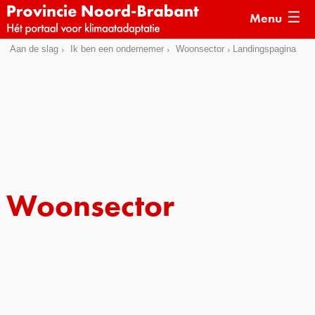
Menu
Sla
Aan de slag
Ik ben een ondernemer
Woonsector
Landingspagina
Actueel
links
over
Kaarten
Direct
Klimaatverhalen
naar
Kennisdossiers
het
menu
Hulpmiddelen
Direct
Woonsector
naar
Voorbeelden
de
Subsidies
pagina
inhoud
Monitoring