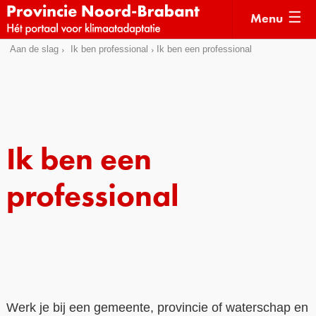
Menu
Sla
Aan de slag
Ik ben professional
Ik ben een professional
Actueel
links
over
Kaarten
Direct
Klimaatverhalen
naar
Kennisdossiers
het
Ik ben een
menu
Hulpmiddelen
Direct
professional
naar
Voorbeelden
de
Subsidies
pagina
inhoud
Monitoring
Werk je bij een gemeente, provincie of waterschap en