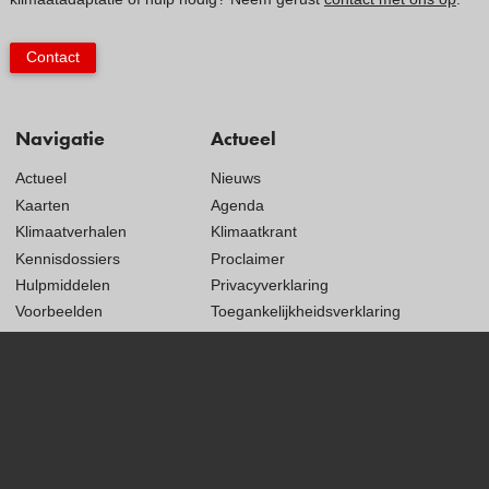
Contact
Navigatie
Actueel
Actueel
Nieuws
Kaarten
Agenda
Klimaatverhalen
Klimaatkrant
Kennisdossiers
Proclaimer
Hulpmiddelen
Privacyverklaring
Voorbeelden
Toegankelijkheidsverklaring
Subsidies
Monitoring
Visit
our