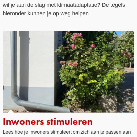
wil je aan de slag met klimaatadaptatie? De tegels
Contact
hieronder kunnen je op weg helpen.
Over ons
LIFE-IP Klimaatadaptatie
Weerbaar Dommelland
Inwoners stimuleren
Lees hoe je inwoners stimuleert om zich aan te passen aan