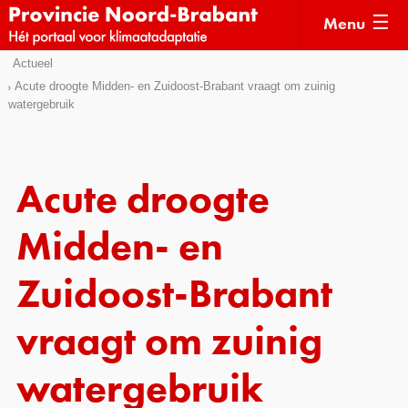
Menu
Sla
Actueel
Actueel
links
Acute droogte Midden- en Zuidoost-Brabant vraagt om zuinig
watergebruik
over
Kaarten
Direct
Klimaatverhalen
naar
Kennisdossiers
het
Acute droogte
menu
Hulpmiddelen
Direct
Midden- en
naar
Voorbeelden
de
Zuidoost-Brabant
Subsidies
pagina
inhoud
vraagt om zuinig
Monitoring
watergebruik