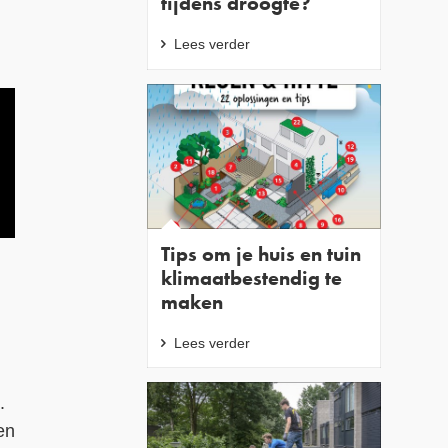
tijdens droogte?
Contact
Lees verder
Over ons
LIFE-IP Klimaatadaptatie
Weerbaar Dommelland
Tips om je huis en tuin
klimaatbestendig te
maken
Lees verder
.
en