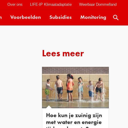
t
Over ons
LIFE-IP Klimaatadaptatie
Weerbaar Dommelland
n
Voorbeelden
Subsidies
Monitoring
Actueel
Kaarten
Klimaatverhalen
Lees meer
Kennisdossiers
Hulpmiddelen
Voorbeelden
Subsidies
Monitoring
Hoe kun je zuinig zijn
met water en energie