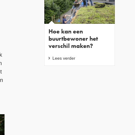
Hoe kan een
buurtbewoner het
verschil maken?
k
Lees verder
n
t
en