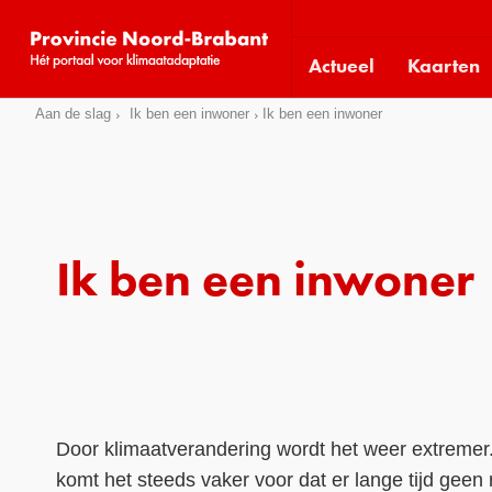
Visit
our
Actueel
Kaarten
social
media
Sla
Aan de slag
Ik ben een inwoner
Ik ben een inwoner
pages:
links
over
Direct
naar
het
Ik ben een inwoner
menu
Direct
naar
de
pagina
inhoud
Door klimaatverandering wordt het weer extremer
komt het steeds vaker voor dat er lange tijd geen