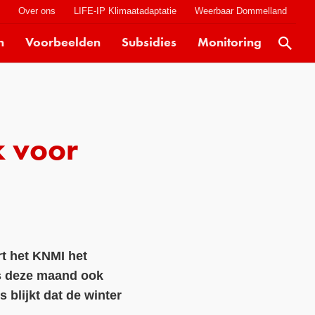
t
Over ons
LIFE-IP Klimaatadaptatie
Weerbaar Dommelland
n
Voorbeelden
Subsidies
Monitoring
Actueel
Kaarten
Klimaatverhalen
 voor
Kennisdossiers
Hulpmiddelen
Voorbeelden
Subsidies
t het KNMI het
Monitoring
ds deze maand ook
 blijkt dat de winter