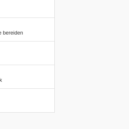
e bereiden
k