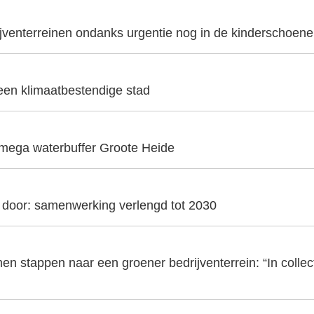
ijventerreinen ondanks urgentie nog in de kinderschoen
 een klimaatbestendige stad
 mega waterbuffer Groote Heide
t door: samenwerking verlengd tot 2030
en stappen naar een groener bedrijventerrein: “In collecti