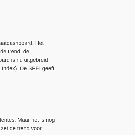
Contact
Over ons
LIFE-IP Klimaatadaptatie
imaatdashboard. Het
Weerbaar Dommelland
de trend, de
ard is nu uitgebreid
 Index). De SPEI geeft
 lentes. Maar het is nog
zet de trend voor