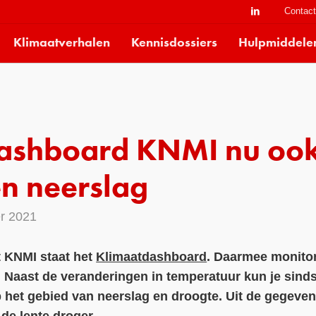
Contac
Klimaatverhalen
Kennisdossiers
Hulpmiddele
ashboard KNMI nu ook
en neerslag
r 2021
t KNMI staat het
Klimaatdashboard
. Daarmee monitor
. Naast de veranderingen in temperatuur kun je sin
 het gebied van neerslag en droogte. Uit de gegevens