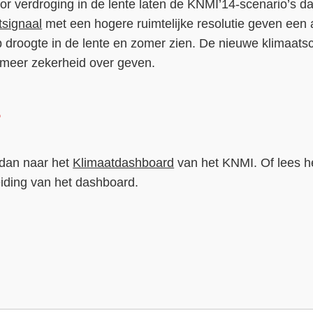
oor verdroging in de lente laten de KNMI’14-scenario’s da
tsignaal
met een hogere ruimtelijke resolutie geven een a
 droogte in de lente en zomer zien. De nieuwe klimaatsc
r meer zekerheid over geven.
?
 dan naar het
Klimaatdashboard
van het KNMI. Of lees h
eiding van het dashboard.