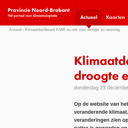
Visit
our
Actueel
Kaarten
social
media
Sla
Actueel
Klimaatdashboard KNMI nu ook voor droogte en neerslag
pages:
links
over
Direct
Klimaatd
naar
het
droogte 
menu
Direct
donderdag 23 decembe
naar
de
Op de website van he
pagina
veranderende klimaat
inhoud
veranderingen zien op