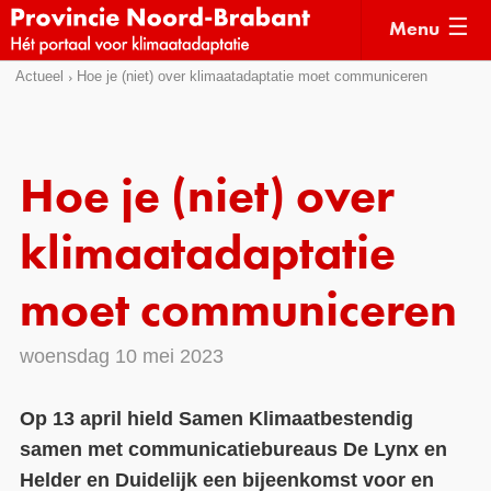
Menu
Sla
Actueel
Hoe je (niet) over klimaatadaptatie moet communiceren
Actueel
links
over
Kaarten
Direct
Klimaatverhalen
Hoe je (niet) over
naar
Kennisdossiers
het
klimaatadaptatie
menu
Hulpmiddelen
Direct
moet communiceren
naar
Voorbeelden
de
woensdag 10 mei 2023
Subsidies
pagina
inhoud
Monitoring
Op 13 april hield Samen Klimaatbestendig
samen met communicatiebureaus De Lynx en
Helder en Duidelijk een bijeenkomst voor en