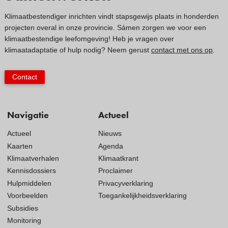
Klimaatbestendiger inrichten vindt stapsgewijs plaats in honderden
projecten overal in onze provincie. Sámen zorgen we voor een
klimaatbestendige leefomgeving! Heb je vragen over
klimaatadaptatie of hulp nodig? Neem gerust
contact met ons op
.
Contact
Navigatie
Actueel
Actueel
Nieuws
Kaarten
Agenda
Klimaatverhalen
Klimaatkrant
Kennisdossiers
Proclaimer
Hulpmiddelen
Privacyverklaring
Voorbeelden
Toegankelijkheidsverklaring
Subsidies
Monitoring