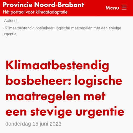
Menu
Sla
Actueel
Actueel
links
Klimaatbestendig bosbeheer: logische maatregelen met een stevige
urgentie
over
Kaarten
Direct
Klimaatverhalen
naar
Kennisdossiers
het
Klimaatbestendig
menu
Hulpmiddelen
Direct
bosbeheer: logische
naar
Voorbeelden
de
maatregelen met
Subsidies
pagina
inhoud
een stevige urgentie
Monitoring
donderdag 15 juni 2023