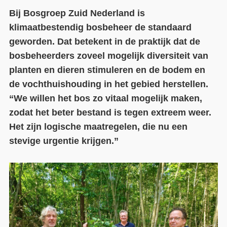
Bij Bosgroep Zuid Nederland is
Contact
klimaatbestendig bosbeheer de standaard
Over ons
geworden. Dat betekent in de praktijk dat de
bosbeheerders zoveel mogelijk diversiteit van
LIFE-IP Klimaatadaptatie
planten en dieren stimuleren en de bodem en
Weerbaar Dommelland
de vochthuishouding in het gebied herstellen.
“We willen het bos zo vitaal mogelijk maken,
zodat het beter bestand is tegen extreem weer.
Het zijn logische maatregelen, die nu een
stevige urgentie krijgen.”