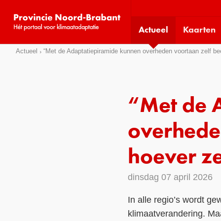
Visit
our
Actueel
Kaarten
social
media
Sla
Actueel
“Met de Adaptatiepiramide kunnen overheden voortaan zelf beo
pages:
links
over
Direct
“Met de 
naar
het
overhede
menu
Direct
hoever ze
naar
de
dinsdag 07 april 2026
pagina
inhoud
In alle regio’s wordt 
klimaatverandering. Maa