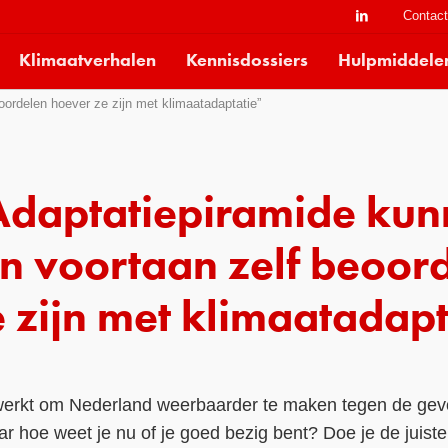
Contac
Klimaatverhalen
Kennisdossiers
Hulpmiddele
ordelen hoever ze zijn met klimaatadaptatie”
Adaptatiepiramide ku
n voortaan zelf beoor
 zijn met klimaatadap
gewerkt om Nederland weerbaarder te maken tegen de ge
r hoe weet je nu of je goed bezig bent? Doe je de juiste 