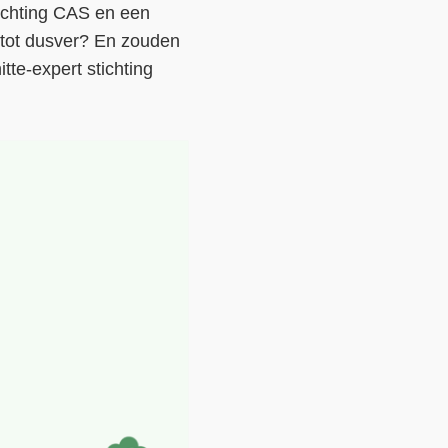
tichting CAS en een
Contact
 tot dusver? En zouden
tte-expert stichting
Over ons
LIFE-IP Klimaatadaptatie
Weerbaar Dommelland