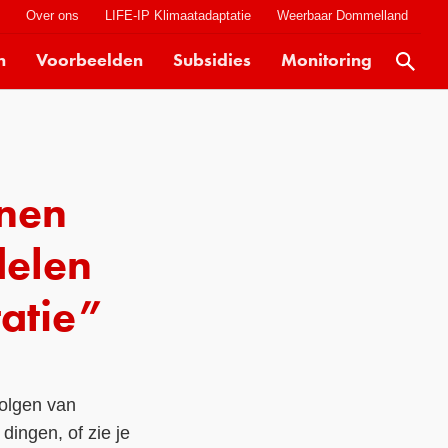
t
Over ons
LIFE-IP Klimaatadaptatie
Weerbaar Dommelland
n
Voorbeelden
Subsidies
Monitoring
Actueel
Kaarten
Klimaatverhalen
nnen
Kennisdossiers
Hulpmiddelen
delen
Voorbeelden
tatie”
Subsidies
Monitoring
volgen van
dingen, of zie je