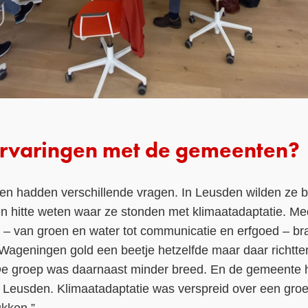
ervaringen met de gemeenten?
en hadden verschillende vragen. In Leusden wilden ze b
en hitte weten waar ze stonden met klimaatadaptatie. Me
 – van groen en water tot communicatie en erfgoed – br
 Wageningen gold een beetje hetzelfde maar daar richtt
 De groep was daarnaast minder breed. En de gemeente 
n Leusden. Klimaatadaptatie was verspreid over een groe
ukken.”