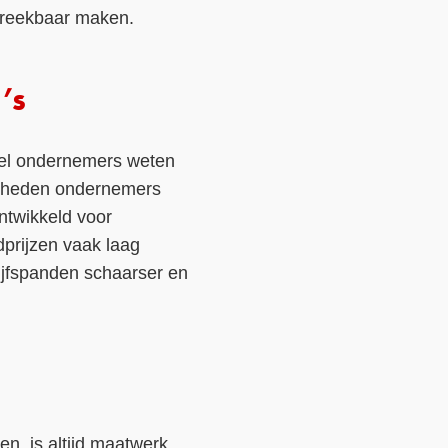
spreekbaar maken.
’s
Veel ondernemers weten
verheden ondernemers
ntwikkeld voor
ndprijzen vaak laag
ijfspanden schaarser en
n, is altijd maatwerk