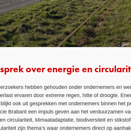
prek over energie en circularit
derzoekers hebben gehouden onder ondernemers en werkne
rlast ervaren door extreme regen, hitte of droogte. Ene
 blijkt ook uit gesprekken met ondernemers binnen het p
incie Brabant een impuls geven aan het verduurzamen van
n circulariteit, klimaatadaptatie, biodiversiteit en stiksto
ulariteit zijn thema’s waar ondernemers direct op aanhak