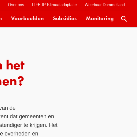
t
Over ons
LIFE-IP Klimaatadaptatie
Weerbaar Dommelland
n
Voorbeelden
Subsidies
Monitoring
Actueel
Kaarten
Klimaatverhalen
 het
Kennisdossiers
Hulpmiddelen
nen?
Voorbeelden
Subsidies
 van de
Monitoring
ekent dat gemeenten en
endiger te krijgen. Het
hoe overheden en