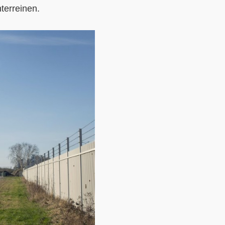
terreinen.
Contact
Over ons
LIFE-IP Klimaatadaptatie
Weerbaar Dommelland