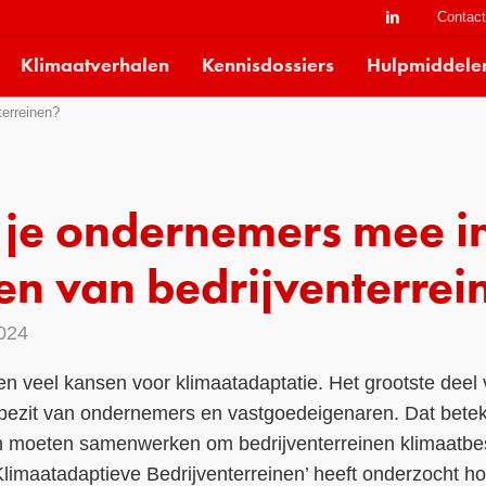
Contac
Klimaatverhalen
Kennisdossiers
Hulpmiddele
terreinen?
 je ondernemers mee in
en van bedrijventerrei
2024
en veel kansen voor klimaatadaptatie. Het grootste deel
in bezit van ondernemers en vastgoedeigenaren. Dat bet
moeten samenwerken om bedrijventerreinen klimaatbest
Klimaatadaptieve Bedrijventerreinen’ heeft onderzocht 