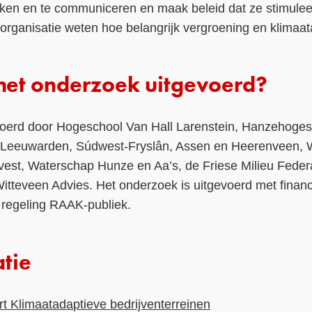
en en te communiceren en maak beleid dat ze stimuleer
 organisatie weten hoe belangrijk vergroening en klimaata
het onderzoek uitgevoerd?
voerd door Hogeschool Van Hall Larenstein, Hanzehoge
Leeuwarden, Súdwest-Fryslân, Assen en Heerenveen, We
vest, Waterschap Hunze en Aa’s, de Friese Milieu Feder
tteveen Advies. Het onderzoek is uitgevoerd met finan
 regeling RAAK-publiek.
tie
t Klimaatadaptieve bedrijventerreinen