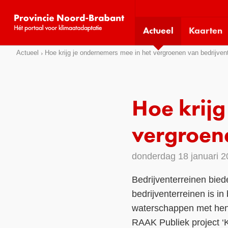
Visit
our
Actueel
Kaarten
social
media
Sla
Actueel
Hoe krijg je ondernemers mee in het vergroenen van bedrijven
pages:
links
over
Direct
Hoe krijg
naar
het
vergroen
menu
Direct
donderdag 18 januari 
naar
de
Bedrijventerreinen bied
pagina
bedrijventerreinen is 
inhoud
waterschappen met hen 
RAAK Publiek project ‘