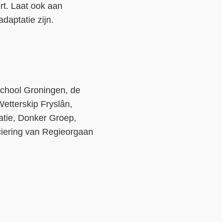
t. Laat ook aan
daptatie zijn.
school Groningen, de
tterskip Fryslân,
atie, Donker Groep,
ciering van Regieorgaan