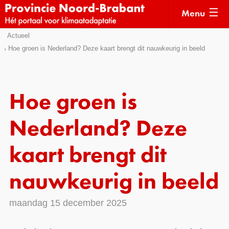
Menu
Sla
Actueel
Actueel
links
Hoe groen is Nederland? Deze kaart brengt dit nauwkeurig in beeld
over
Kaarten
Direct
Klimaatverhalen
naar
Hoe groen is
Kennisdossiers
het
menu
Nederland? Deze
Hulpmiddelen
Direct
naar
Voorbeelden
kaart brengt dit
de
Subsidies
pagina
nauwkeurig in beeld
inhoud
Monitoring
maandag 15 december 2025