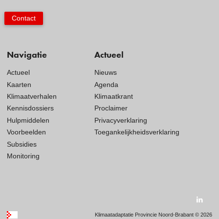
Contact
Navigatie
Actueel
Actueel
Nieuws
Kaarten
Agenda
Klimaatverhalen
Klimaatkrant
Kennisdossiers
Proclaimer
Hulpmiddelen
Privacyverklaring
Voorbeelden
Toegankelijkheidsverklaring
Subsidies
Monitoring
Visit
our
Klimaatadaptatie Provincie Noord-Brabant © 2026
social