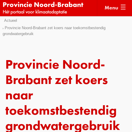
Menu
Sla
Actueel
Actueel
links
Provincie Noord-Brabant zet koers naar toekomstbestendig
grondwatergebruik
over
Kaarten
Direct
Klimaatverhalen
naar
Kennisdossiers
het
Provincie Noord-
menu
Hulpmiddelen
Direct
Brabant zet koers
naar
Voorbeelden
de
naar
Subsidies
pagina
inhoud
toekomstbestendig
Monitoring
grondwatergebruik