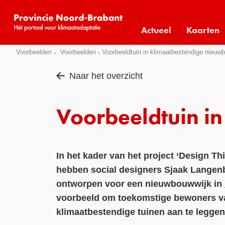
Visit
our
Actueel
Kaarten
social
media
Sla
Voorbeelden
Voorbeelden
Voorbeeldtuin in klimaatbestendige nieuw
pages:
links
Naar het overzicht
over
Direct
naar
Voorbeeldtuin i
het
menu
Direct
In het kader van het project ‘Design Th
naar
hebben social designers Sjaak Langenb
de
ontworpen voor een nieuwbouwwijk in
pagina
inhoud
voorbeeld om toekomstige bewoners va
klimaatbestendige tuinen aan te leggen