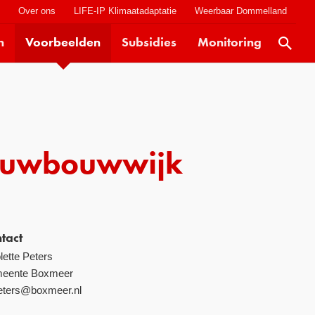
t
Over ons
LIFE-IP Klimaatadaptatie
Weerbaar Dommelland
n
Voorbeelden
Subsidies
Monitoring
Actueel
Kaarten
Klimaatverhalen
Kennisdossiers
ieuwbouwwijk
Hulpmiddelen
Voorbeelden
Subsidies
tact
lette Peters
Monitoring
eente Boxmeer
eters@boxmeer.nl