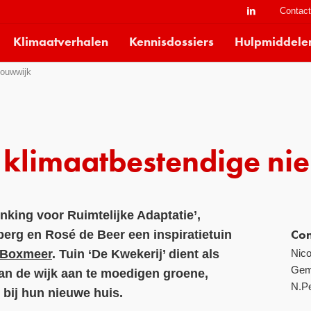
Contac
Klimaatverhalen
Kennisdossiers
Hulpmiddele
bouwwijk
n klimaatbestendige n
inking voor Ruimtelijke Adaptatie’,
erg en Rosé de Beer een inspiratietuin
Con
Nico
Boxmeer
. Tuin ‘De Kwekerij’ dient als
Gem
n de wijk aan te moedigen groene,
N.P
 bij hun nieuwe huis.