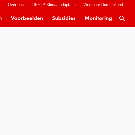
t
Over ons
LIFE-IP Klimaatadaptatie
Weerbaar Dommelland
n
Voorbeelden
Subsidies
Monitoring
Actueel
Kaarten
Klimaatverhalen
Kennisdossiers
Hulpmiddelen
Voorbeelden
Subsidies
Monitoring