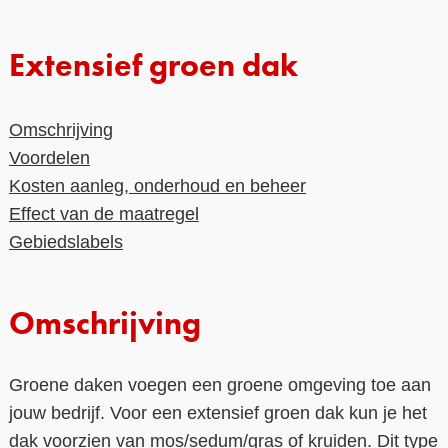
Contact
Extensief groen dak
Over ons
LIFE-IP Klimaatadaptatie
Omschrijving
Voordelen
Weerbaar Dommelland
Kosten aanleg, onderhoud en beheer
Effect van de maatregel
Gebiedslabels
Omschrijving
Groene daken voegen een groene omgeving toe aan
jouw bedrijf. Voor een extensief groen dak kun je het
dak voorzien van mos/sedum/gras of kruiden. Dit type