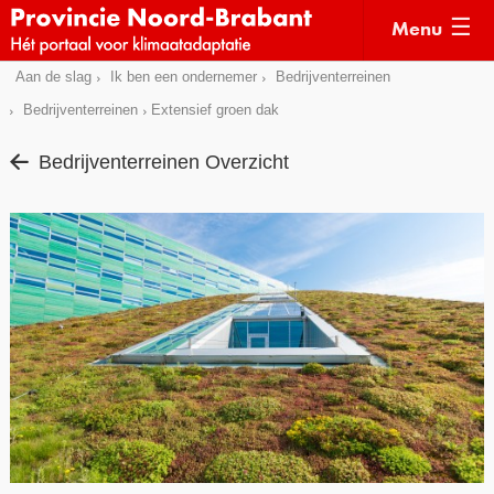
Menu
Sla
Aan de slag
Ik ben een ondernemer
Bedrijventerreinen
Actueel
links
Bedrijventerreinen
Extensief groen dak
over
Kaarten
Bedrijventerreinen Overzicht
Direct
Klimaatverhalen
naar
Kennisdossiers
het
menu
Hulpmiddelen
Direct
naar
Voorbeelden
de
Subsidies
pagina
inhoud
Monitoring