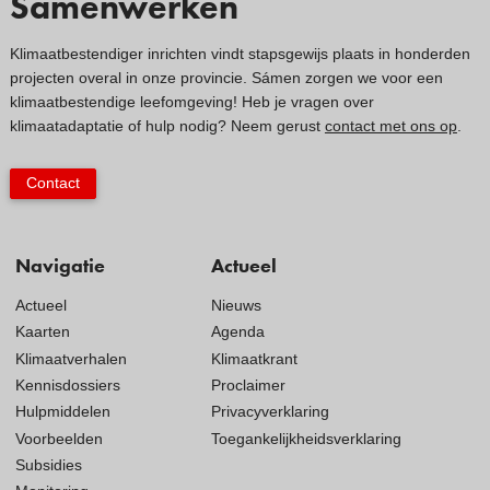
Samenwerken
Klimaatbestendiger inrichten vindt stapsgewijs plaats in honderden
projecten overal in onze provincie. Sámen zorgen we voor een
klimaatbestendige leefomgeving! Heb je vragen over
klimaatadaptatie of hulp nodig? Neem gerust
contact met ons op
.
Contact
Navigatie
Actueel
Actueel
Nieuws
Kaarten
Agenda
Klimaatverhalen
Klimaatkrant
Kennisdossiers
Proclaimer
Hulpmiddelen
Privacyverklaring
Voorbeelden
Toegankelijkheidsverklaring
Subsidies