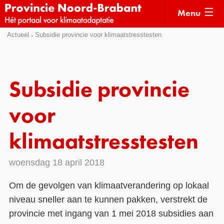
Menu
Sla
Actueel
Subsidie provincie voor klimaatstresstesten
Actueel
links
over
Kaarten
Direct
Klimaatverhalen
Subsidie provincie
naar
Kennisdossiers
het
voor
menu
Hulpmiddelen
Direct
klimaatstresstesten
naar
Voorbeelden
de
woensdag 18 april 2018
Subsidies
pagina
inhoud
Monitoring
Om de gevolgen van klimaatverandering op lokaal
niveau sneller aan te kunnen pakken, verstrekt de
provincie met ingang van 1 mei 2018 subsidies aan