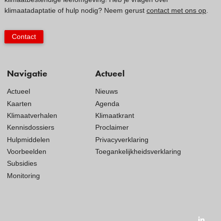
klimaatadaptatie of hulp nodig? Neem gerust
contact met ons op
.
Contact
Navigatie
Actueel
Actueel
Nieuws
Kaarten
Agenda
Klimaatverhalen
Klimaatkrant
Kennisdossiers
Proclaimer
Hulpmiddelen
Privacyverklaring
Voorbeelden
Toegankelijkheidsverklaring
Subsidies
Monitoring
Visit