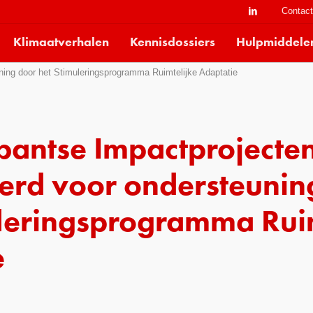
Contac
Klimaatverhalen
Kennisdossiers
Hulpmiddele
ing door het Stimuleringsprogramma Ruimtelijke Adaptatie
bantse Impactprojecte
eerd voor ondersteunin
uleringsprogramma Ruim
e