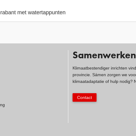
 Brabant met watertappunten
Samenwerken
Klimaatbestendiger inrichten vin
provincie. Sámen zorgen we voor
klimaatadaptatie of hulp nodig?
Contact
ing