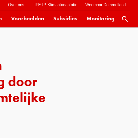
t
Over ons
LIFE-IP Klimaatadaptatie
Weerbaar Dommelland
n
Voorbeelden
Subsidies
Monitoring
Actueel
Kaarten
Klimaatverhalen
n
Kennisdossiers
Hulpmiddelen
g door
Voorbeelden
telijke
Subsidies
Monitoring