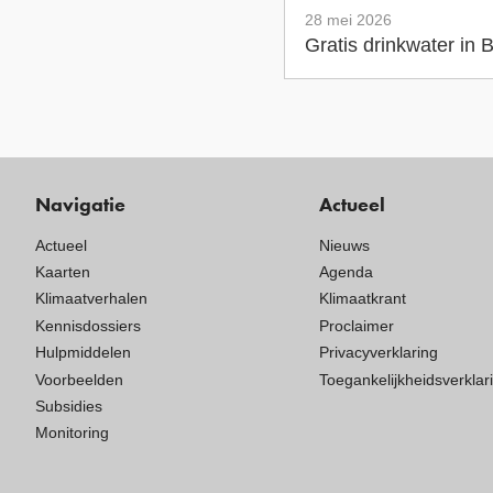
28 mei 2026
Gratis drinkwater in
Navigatie
Actueel
Actueel
Nieuws
Kaarten
Agenda
Klimaatverhalen
Klimaatkrant
Kennisdossiers
Proclaimer
Hulpmiddelen
Privacyverklaring
Voorbeelden
Toegankelijkheidsverklar
Subsidies
Monitoring