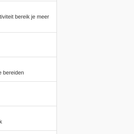
viteit bereik je meer
e bereiden
k