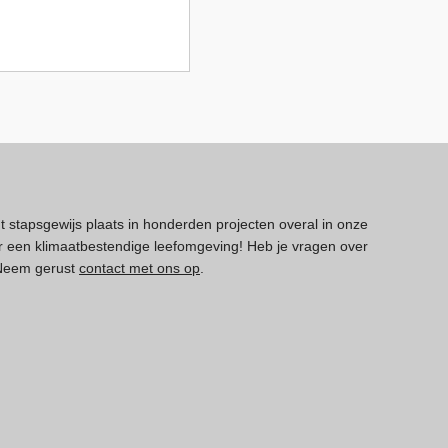
dt stapsgewijs plaats in honderden projecten overal in onze
 een klimaatbestendige leefomgeving! Heb je vragen over
 Neem gerust
contact met ons op
.