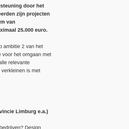
steuning door het
Contact
erden zijn projecten
rm van
Over ons
ximaal 25.000 euro.
LIFE-IP Klimaatadaptatie
p ambitie 2 van het
Weerbaar Dommelland
ie voor het omgaan met
lle relevante
verkleinen is met
vincie Limburg e.a.)
 bedrijven? Design