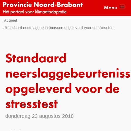
Menu
Sla
Actueel
Actueel
links
Standaard neerslaggebeurtenissen opgeleverd voor de stresstest
over
Kaarten
Direct
Klimaatverhalen
naar
Standaard
Kennisdossiers
het
menu
neerslaggebeurtenis
Hulpmiddelen
Direct
naar
Voorbeelden
opgeleverd voor de
de
Subsidies
pagina
stresstest
inhoud
Monitoring
donderdag 23 augustus 2018