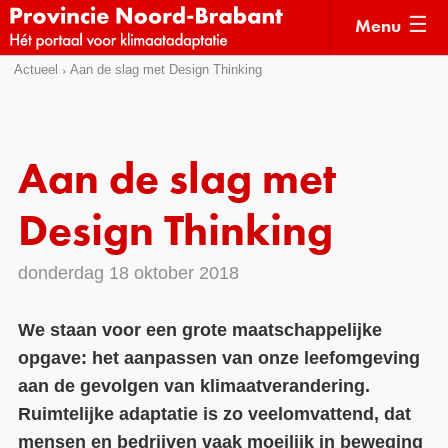
Menu
Sla
Actueel
Aan de slag met Design Thinking
Actueel
links
over
Kaarten
Direct
Klimaatverhalen
Aan de slag met
naar
Kennisdossiers
het
Design Thinking
menu
Hulpmiddelen
Direct
donderdag 18 oktober 2018
naar
Voorbeelden
de
Subsidies
We staan voor een grote maatschappelijke
pagina
opgave: het aanpassen van onze leefomgeving
inhoud
Monitoring
aan de gevolgen van klimaatverandering.
Ruimtelijke adaptatie is zo veelomvattend, dat
mensen en bedrijven vaak moeilijk in beweging